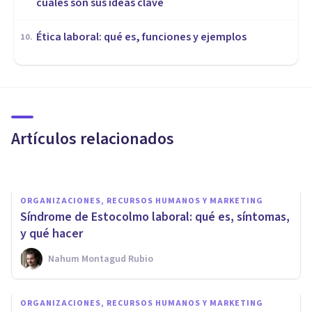
cuáles son sus ideas clave
Ética laboral: qué es, funciones y ejemplos
10
.
ORGANIZACIONES, RECURSOS HUMANOS Y MARKETING
Psicología, Criminología y su
vínculo en Recursos Humanos
Artículos relacionados
Ricardo Vázquez Cigarroa
ORGANIZACIONES, RECURSOS HUMANOS Y MARKETING
Síndrome de Estocolmo laboral: qué es, síntomas,
y qué hacer
Nahum Montagud Rubio
ORGANIZACIONES, RECURSOS HUMANOS Y MARKETING
ORGANIZACIONES, RECURSOS HUMANOS Y MARKETING
Los 11 mejores Másters de