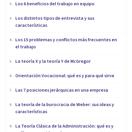
​Los 6 beneficios del trabajo en equipo
2
.
​Los distintos tipos de entrevista y sus
3
.
características
​Los 15 problemas y conflictos más frecuentes en
4
.
el trabajo
La teoría X y la teoría Y de McGregor
5
.
Orientación Vocacional: qué es y para qué sirve
6
.
Las 7 posiciones jerárquicas en una empresa
7
.
La teoría de la burocracia de Weber: sus ideas y
8
.
características
La Teoría Clásica de la Administración: qué es y
9
.