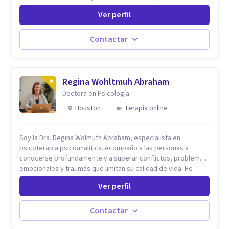
todos los espacios y esto me ha dado un una variedad de
Ver perfil
aprendizajes que ahora pongo a tu disposicion. En la
actualidad puedo atenderte de manera presencial y/o virtual,
de lunes a sabado. el costo de cada sesión lo acordamos en
Contactar
el primer contacto
Regina Wohltmuh Abraham
Doctora en Psicología
Houston
Terapia online
Soy la Dra. Regina Wolmuth Abraham, especialista en
psicoterapia psicoanalítica. Acompaño a las personas a
conocerse profundamente y a superar conflictos, problemas
emocionales y traumas que limitan su calidad de vida. He
trabajado en reconocidas instituciones como el Hospital
Ver perfil
Psiquiátrico San Rafael, Instituto Psiquiátrico MENDAO, San
Bernardino, Hospital Psiquiátrico Infantil y el Centro de
Integración Juvenil. Además, tuve el privilegio de colaborar
Contactar
en comunidades como Olivar del Conde y Xochimilco, lo que