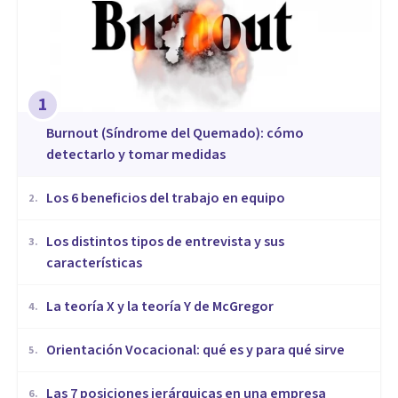
1
Burnout (Síndrome del Quemado): cómo
detectarlo y tomar medidas
​Los 6 beneficios del trabajo en equipo
2
.
​Los distintos tipos de entrevista y sus
3
.
características
La teoría X y la teoría Y de McGregor
4
.
Orientación Vocacional: qué es y para qué sirve
5
.
Las 7 posiciones jerárquicas en una empresa
6
.