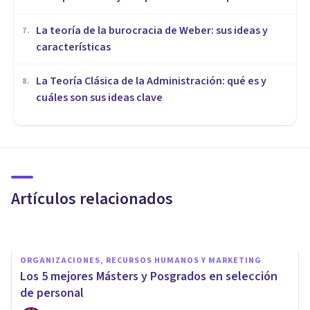
La teoría de la burocracia de Weber: sus ideas y
7
.
características
La Teoría Clásica de la Administración: qué es y
8
.
cuáles son sus ideas clave
ORGANIZACIONES, RECURSOS HUMANOS Y MARKETING
Nuevo curso del Máster de
Selección y Gestión del Talento
(UMA)
Artículos relacionados
U M
ORGANIZACIONES, RECURSOS HUMANOS Y MARKETING
​Los 5 mejores Másters y Posgrados en selección
de personal