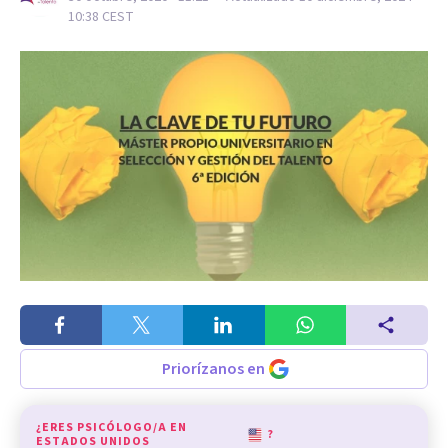
10:38
CEST
Priorízanos en
¿ERES PSICÓLOGO/A EN
?
ESTADOS UNIDOS