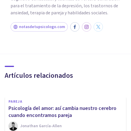
para el tratamiento de la depresión, los trastornos de
ansiedad, terapia de pareja y habilidades sociales.
notasdetupsicologo.com
NEUROCIENCIAS
La química del amor: una
droga muy potente
Artículos relacionados
Jonathan García-Allen
PAREJA
​Psicología del amor: así cambia nuestro cerebro
cuando encontramos pareja
Jonathan García-Allen