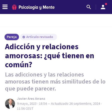
Pareja
Artículo revisado
Adicción y relaciones
amorosas: ¿qué tienen en
común?
Las adicciones y las relaciones
amorosas tienen más similitudes de lo
que puede parecer.
Javier Ares Arranz
9 mayo, 2023 - 18:54
— Actualizado
26 septiembre, 2024 -
11:56
CEST