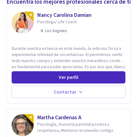
Encuentra los mejores profesionales cerca de ti
Nancy Carolina Damian
Psicóloga/ Life Coach
Los Angeles
Durante nuestra estancia en este mundo, la vida nos forza a
experimentar infinidad de circuntancias. El permitirnos sentir
todo nuestro cuerpo y entender nuestro maravilloso cerebro,
es fundamental para poder apreciarlas. Es por eso que, Nancy
Damian esta dispuesta a brindarte una mano amiga atravez de
Ver perfil
herramientas fundamentales para crecer y fortalecer tu
mente, alma y SER. El cómo percibimos y manejamos
nuestros diarios sucesos es el detonator que nos lleva al
Contactar
resultado de efectos impactantes que se nos quedaran
memorables. Ayudar a otros seres humanos a disfrutar de la
hermosa vida que hay, es mi placer y deleite ya que ser FELIZ
es derecho de toda la GENTE.
Martha Cardenas A
Psicología, Asesoría parental positiva y
respetuosa, Mentoria reconexión contigo