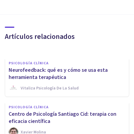
PSICOLOGÍA CLÍNICA
Las 6 diferencias entre estrés y
ansiedad
Artículos relacionados
Jonathan García-Allen
PSICOLOGÍA CLÍNICA
Neurofeedback: qué es y cómo se usa esta
herramienta terapéutica
Vitaliza Psicología De La Salud
PSICOLOGÍA CLÍNICA
PSICOLOGÍA CLÍNICA
Las 11 mejores apps para
Centro de Psicología Santiago Cid: terapia con
tratar la ansiedad
eficacia científica
Xavier Molina
Jonathan García-Allen