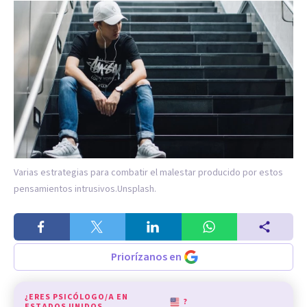
Varias estrategias para combatir el malestar producido por estos
pensamientos intrusivos.
Unsplash.
Priorízanos en
¿ERES PSICÓLOGO/A EN
?
ESTADOS UNIDOS