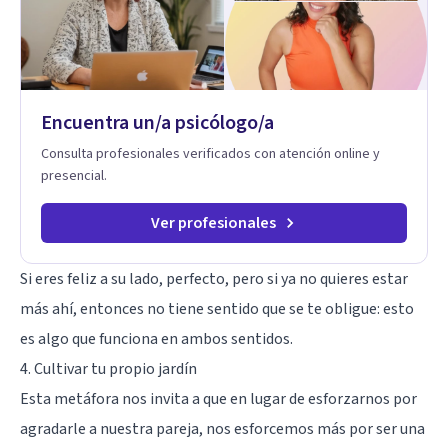
herramientas prácticas para navegar la vida familiar con amor,
límites sanos, serenidad y propósito. Trabajo desde una
mirada integral donde la mente, las emociones, la historia
familiar y la fe se encuentran para crear procesos
terapéuticos transformadores, cálidos y profundamente
humanos. Te acompaño a encontrar claridad, paz y propósito
Encuentra un/a psicólogo/a
en cada etapa de tu vida.
Consulta profesionales verificados con atención online y
presencial.
Ver profesionales
Si eres feliz a su lado, perfecto, pero si ya no quieres estar
más ahí, entonces no tiene sentido que se te obligue: esto
es algo que funciona en ambos sentidos.
4. Cultivar tu propio jardín
Esta metáfora nos invita a que en lugar de esforzarnos por
agradarle a nuestra pareja, nos esforcemos más por ser una