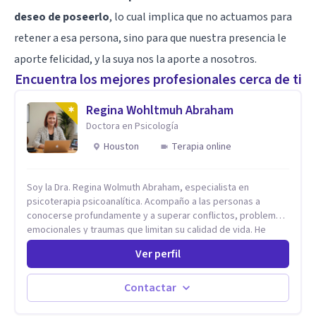
deseo de poseerlo
, lo cual implica que no actuamos para
retener a esa persona, sino para que nuestra presencia le
aporte felicidad, y la suya nos la aporte a nosotros.
Encuentra los mejores profesionales cerca de ti
Regina Wohltmuh Abraham
Doctora en Psicología
Houston
Terapia online
Soy la Dra. Regina Wolmuth Abraham, especialista en
psicoterapia psicoanalítica. Acompaño a las personas a
conocerse profundamente y a superar conflictos, problemas
emocionales y traumas que limitan su calidad de vida. He
trabajado en reconocidas instituciones como el Hospital
Ver perfil
Psiquiátrico San Rafael, Instituto Psiquiátrico MENDAO, San
Bernardino, Hospital Psiquiátrico Infantil y el Centro de
Integración Juvenil. Además, tuve el privilegio de colaborar
Contactar
en comunidades como Olivar del Conde y Xochimilco, lo que
me permitió conocer diversas realidades y necesidades.