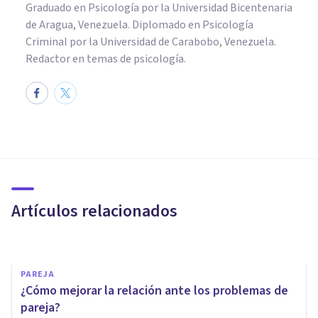
Graduado en Psicología por la Universidad Bicentenaria
de Aragua, Venezuela. Diplomado en Psicología
Criminal por la Universidad de Carabobo, Venezuela.
Redactor en temas de psicología.
PAREJA
'Habla ya con PsiChat',
también en los conflictos de
pareja
Artículos relacionados
Psichat
PAREJA
¿Cómo mejorar la relación ante los problemas de
pareja?