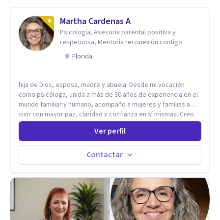
Martha Cardenas A
Psicología, Asesoría parental positiva y
respetuosa, Mentoria reconexión contigo
Florida
hija de Dios, esposa, madre y abuela. Desde mi vocación
como psicóloga, unida a más de 30 años de experiencia en el
mundo familiar y humano, acompaño a mujeres y familias a
vivir con mayor paz, claridad y confianza en sí mismas. Creo
profundamente que la vida está hecha de etapas, y que cada
Ver perfil
ciclo —personal, emocional, espiritual y familiar— trae
oportunidades de crecimiento. Por eso utilizo una
combinación de psicología positiva, enfoque humanista,
Contactar
herramientas contemporáneas de bienestar mental y
espiritualidad, para que puedas recorrer tu propio camino
sintiéndote sostenida, acompañada y más segura de quién
eres. Mi misión es ayudarte a ordenar tu mundo interior, sanar
lo que aún pesa, fortalecer tu autoestima, transformar la
relación contigo misma y con quienes amas, y enseñarte