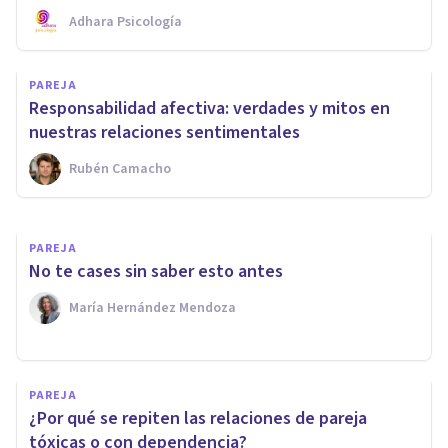
Adhara Psicología
PAREJA
Las 7 claves para elegir pareja
PAREJA
o saber si estás en la relación
Responsabilidad afectiva: verdades y mitos en
correcta
nuestras relaciones sentimentales
Rubén Camacho
Norma Conde
PAREJA
No te cases sin saber esto antes
María Hernández Mendoza
PAREJA
¿Por qué se repiten las relaciones de pareja
tóxicas o con dependencia?