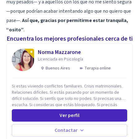
muy pesados— y a aquellos con los que no me siento segura
—porque podrían acabar intentando algo que no quiero que
pase—.
Así que, gracias por permitirme estar tranquila,
“osito”
.
Encuentra los mejores profesionales cerca de ti
Norma Mazzarone
Licenciada en Psicología
Buenos Aires
Terapia online
Si estas viviendo conflictos familiares. Crisis matrimoniales.
Relaciones dificiles. Si estás pasando por un momento de
difícil solución. Si sentís que solo no podes. Si precisas una
escucha. Si consideras que estás bloqueado. Si precisás
comprensión. Si no logras definir proyectos, objetivos,
Ver perfil
sueños, deseos. Si pensás que lo que te pasa no es tan
grave, pero podría ayudar. Si estás en adicciones y tu
intención es hacer algo con lo que te está pasando. No dudes
Contactar
en comunicarte a fin de comenzar a resolver la situación que