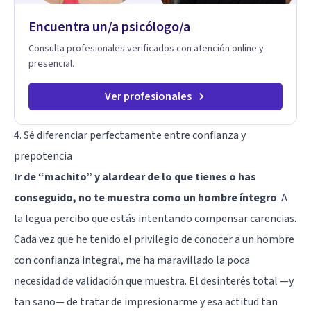
transformar patrones, emociones y decisiones desde su
Encuentra un/a psicólogo/a
origen. Si buscas un proceso superficial, este no es el lugar.
Pero si estás listo(a) para comprender, sanar y transformar la
Consulta profesionales verificados con atención online y
raíz de lo que te ocurre, la Dra. Sandra Milena Jiménez Duque
presencial.
es una de las mejores opciones para acompañarte. Porque
cuando sanas tu mundo interno, cambias tu forma de pensar,
de elegir y de vivir.
Ver profesionales
4. Sé diferenciar perfectamente entre confianza y
prepotencia
Ir de “machito” y alardear de lo que tienes o has
conseguido, no te muestra como un hombre íntegro
. A
la legua percibo que estás intentando compensar carencias.
Cada vez que he tenido el privilegio de conocer a un hombre
con confianza integral, me ha maravillado
la poca
necesidad de validación que muestra
. El desinterés total —y
tan sano— de tratar de impresionarme y esa actitud tan