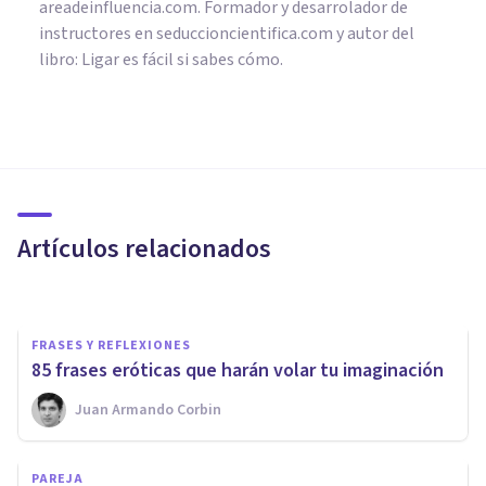
areadeinfluencia.com. Formador y desarrolador de
instructores en seduccioncientifica.com y autor del
libro:
Ligar es fácil si sabes cómo
.
PAREJA
​Anti-atracción: 7 gestos y
actitudes de personas que no
seducen
Artículos relacionados
Juan Armando Corbin
FRASES Y REFLEXIONES
85 frases eróticas que harán volar tu imaginación
Juan Armando Corbin
PAREJA
¿Por qué nos cuesta tanto
PAREJA