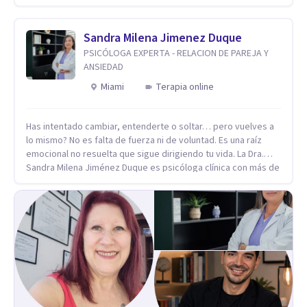
está generando esa angustia.
Sandra Milena Jimenez Duque
PSICÓLOGA EXPERTA - RELACION DE PAREJA Y
ANSIEDAD
Miami
Terapia online
Has intentado cambiar, entenderte o soltar… pero vuelves a
lo mismo? No es falta de fuerza ni de voluntad. Es una raíz
emocional no resuelta que sigue dirigiendo tu vida. La Dra.
Sandra Milena Jiménez Duque es psicóloga clínica con más de
10 años de experiencia, reconocida como una de las
profesionales más destacadas en el abordaje profundo de la
ansiedad, la baja autoestima, la dependencia emocional y los
conflictos de pareja. Ha trabajado con pacientes en
diferentes países, acompañando procesos complejos. Su
enfoque terapéutico se diferencia por una premisa clara: no
trabaja el síntoma, trabaja la raíz que lo origina. Su
metodología interviene en tres niveles: regulación del
sistema emocional, reprocesamiento de heridas de la
infancia y reestructuración cognitiva profunda, permitiendo