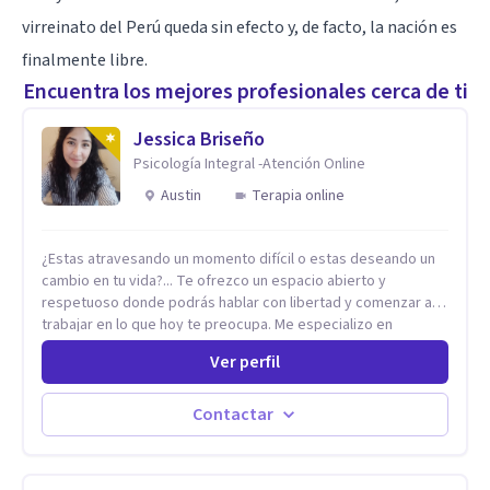
virreinato del Perú queda sin efecto y, de facto, la nación es
finalmente libre.
Encuentra los mejores profesionales cerca de ti
Jessica Briseño
Psicología Integral -Atención Online
Austin
Terapia online
¿Estas atravesando un momento difícil o estas deseando un
cambio en tu vida?... Te ofrezco un espacio abierto y
respetuoso donde podrás hablar con libertad y comenzar a
trabajar en lo que hoy te preocupa. Me especializo en
Trastornos de Ansiedad y a lo largo de mi experiencia
Ver perfil
profesional he acompañado a muchas Familias y Parejas con
distintas problemáticas como el manejo del estrés,
Autoestima, Gestión de la Ira, Depresión, Retos en la Crianza,
Contactar
Codependencia, Celos, entre otros. Cuento con más de 12
años de experiencia en el área de la Salud mental y he
trabajado en distintos contextos clínicos con niños,