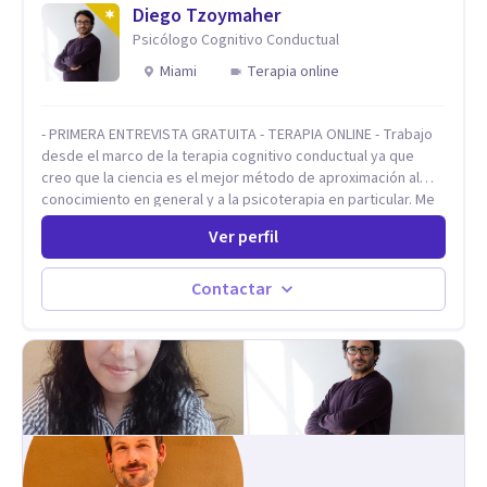
Adolescentes y Adultos
Diego Tzoymaher
Psicólogo Cognitivo Conductual
Miami
Terapia online
- PRIMERA ENTREVISTA GRATUITA - TERAPIA ONLINE - Trabajo
desde el marco de la terapia cognitivo conductual ya que
creo que la ciencia es el mejor método de aproximación al
conocimiento en general y a la psicoterapia en particular. Me
interesan los procesos de cambio conductual por los que una
Ver perfil
persona pueda alcanzar sus objetivos, transitando,
aceptando y modificando sus patrones cognitivos y
emocionales. Abordo patologías específicas como trastornos
Contactar
de ansiedad y del ánimo, y también crisis vitales y procesos
de crecimiento personal.