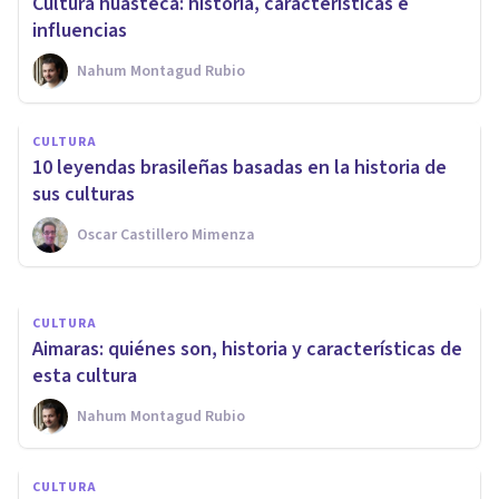
Cultura huasteca: historia, características e
influencias
Nahum Montagud Rubio
PSICOLOGÍA CLÍNICA
CULTURA
Las 7 tradiciones vascas más
10 leyendas brasileñas basadas en la historia de
famosas
sus culturas
Oscar Castillero Mimenza
Sonia Ruz Comas
CULTURA
Aimaras: quiénes son, historia y características de
esta cultura
Nahum Montagud Rubio
CULTURA