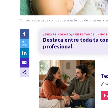
Consejos acerca de cómo superar este tipo de crisis en la re
¿ERES PSICÓLOGO/A EN
ESTADOS UNIDOS
Destaca entre toda tu c
profesional.
Te
¿Goz
Ha