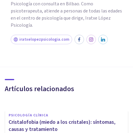
Psicología con consulta en Bilbao. Como
psicoterapeuta, atiende a personas de todas las edades
en el centro de psicología que dirige, Iratxe López
Psicología.
iratxelopezpsicologia.com
PSICOLOGÍA CLÍNICA
¿Cómo se interviene en los
Trastornos del Control de
Impulsos?
Artículos relacionados
Psicoabreu
PSICOLOGÍA CLÍNICA
Cristalofobia (miedo a los cristales): síntomas,
causas y tratamiento