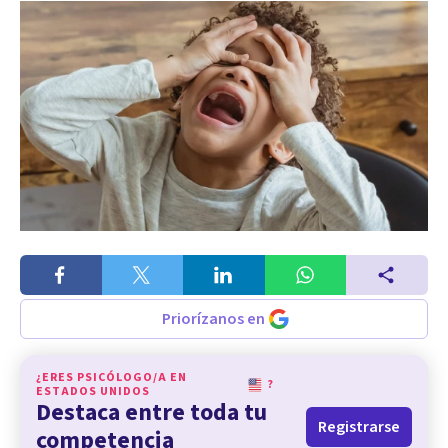
Priorízanos en
¿ERES PSICÓLOGO/A EN
?
ESTADOS UNIDOS
Destaca entre toda tu
Registrarse
competencia