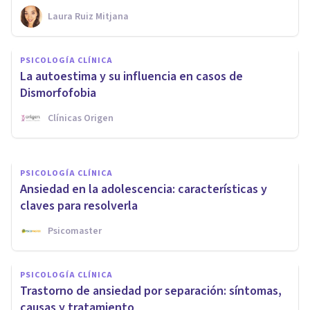
Laura Ruiz Mitjana
PSICOLOGÍA CLÍNICA
PSICOLOGÍA CLÍNICA
PsicoAbreu: 20 años de
La autoestima y su influencia en casos de
psicoterapia en Málaga
Dismorfofobia
Clínicas Origen
Psicoabreu
PSICOLOGÍA CLÍNICA
Ansiedad en la adolescencia: características y
claves para resolverla
Psicomaster
PSICOLOGÍA CLÍNICA
Trastorno de ansiedad por separación: síntomas,
causas y tratamiento