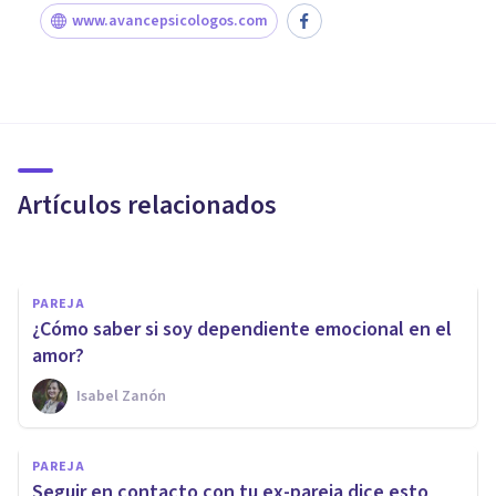
www.avancepsicologos.com
PAREJA
'Mi pareja solo ve lo malo de
mí': posibles causas y qué
hacer
Artículos relacionados
Nahum Montagud Rubio
PAREJA
¿Cómo saber si soy dependiente emocional en el
amor?
Isabel Zanón
PAREJA
8 claves para saber si tú eres la
PAREJA
parte negativa en una relación
Seguir en contacto con tu ex-pareja dice esto