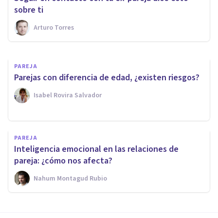
de pareja
sobre ti
Arturo Torres
Javier Ares Arranz
PAREJA
Parejas con diferencia de edad, ¿existen riesgos?
Isabel Rovira Salvador
PAREJA
Inteligencia emocional en las relaciones de
pareja: ¿cómo nos afecta?
Nahum Montagud Rubio