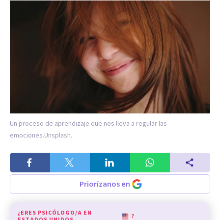
Un proceso de aprendizaje que nos lleva a regular las
emociones.
Unsplash.
Priorízanos en
¿ERES PSICÓLOGO/A EN
?
ESTADOS UNIDOS