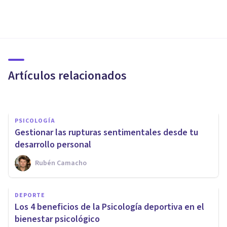
PSICOLOGÍA
Los 5 beneficios de la
Psicología Positiva
Artículos relacionados
Psicología Y Mente
PSICOLOGÍA
Gestionar las rupturas sentimentales desde tu
desarrollo personal
Rubén Camacho
PSICOLOGÍA
La indefensión aprendida:
DEPORTE
ahondando en la psicología de
Los 4 beneficios de la Psicología deportiva en el
la víctima
bienestar psicológico