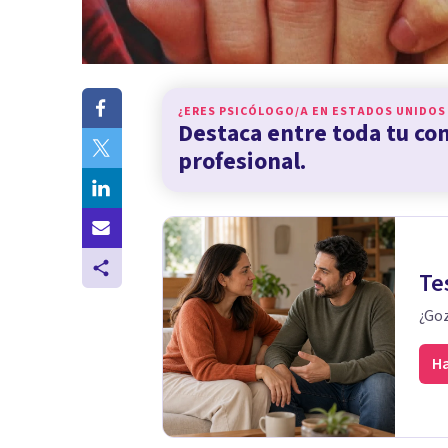
¿ERES PSICÓLOGO/A EN
ESTADOS UNIDOS
Destaca entre toda tu c
profesional.
Te
¿Goz
Ha