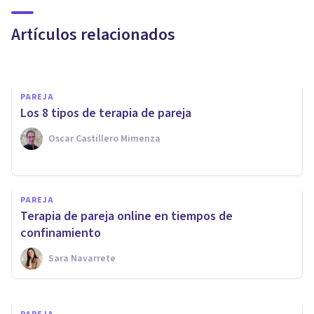
​El decálogo de la pareja feliz
Artículos relacionados
Xud Zubieta-Méndez
PAREJA
Los 8 tipos de terapia de pareja
Oscar Castillero Mimenza
PAREJA
PAREJA
6 mitos sobre la terapia de
Terapia de pareja online en tiempos de
pareja
confinamiento
Sara Navarrete
Upad Psicología Y Coaching