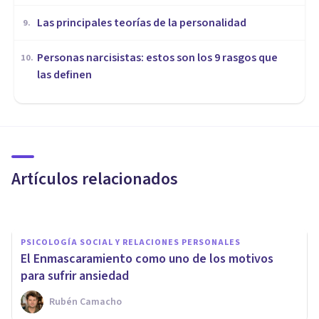
Las principales teorías de la personalidad
9
.
Personas narcisistas: estos son los 9 rasgos que
10
.
las definen
PSICOLOGÍA CLÍNICA
Trampas Vitales del Trastorno
Límite de la Personalidad:
¿cuáles son?
Artículos relacionados
Hermelinda Espinoza Jara
PSICOLOGÍA SOCIAL Y RELACIONES PERSONALES
El Enmascaramiento como uno de los motivos
para sufrir ansiedad
Rubén Camacho