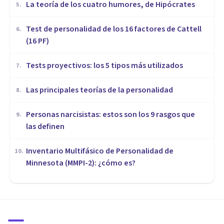
​La teoría de los cuatro humores, de Hipócrates
5
.
Test de personalidad de los 16 factores de Cattell
6
.
(16 PF)
Tests proyectivos: los 5 tipos más utilizados
7
.
Las principales teorías de la personalidad
8
.
Personas narcisistas: estos son los 9 rasgos que
9
.
las definen
Inventario Multifásico de Personalidad de
10
.
Minnesota (MMPI-2): ¿cómo es?
PSICOLOGÍA CLÍNICA
¿Cuál es la relación entre el
TOC y el sentimiento de
responsabilidad?