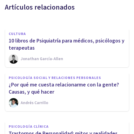
Artículos relacionados
Begoña Fernández Seco
CULTURA
​10 libros de Psiquiatría para médicos, psicólogos y
terapeutas
Jonathan García-Allen
PSICOLOGÍA CLÍNICA
Trastorno Obsesivo
PSICOLOGÍA SOCIAL Y RELACIONES PERSONALES
Compulsivo de la
¿Por qué me cuesta relacionarme con la gente?
Personalidad: síntomas y
Causas, y qué hacer
tratamiento
Andrés Carrillo
Adrián Triglia
PSICOLOGÍA CLÍNICA
Trastornos de Personalidad: mitos y realidades