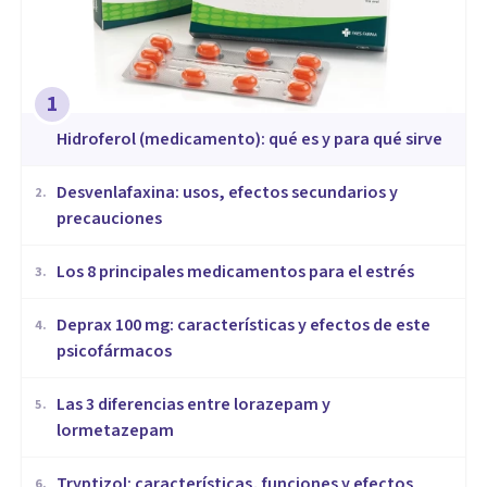
1
Hidroferol (medicamento): qué es y para qué sirve
Desvenlafaxina: usos, efectos secundarios y
2
.
precauciones
Los 8 principales medicamentos para el estrés
3
.
Deprax 100 mg: características y efectos de este
4
.
psicofármacos
Las 3 diferencias entre lorazepam y
5
.
lormetazepam
Tryptizol: características, funciones y efectos
6
.