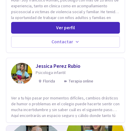
Hola ! Soy francisco Roman, psicólogo con mas de 20 años de
experiencia, tanto en clinica como en acompañamiento
psicosocial a victimas de violencia social y familiar. He tenido
la oportunidad de trabajar con niños adultos y familias en
todos los espacios y esto me ha dado un una variedad de
Ver perfil
aprendizajes que ahora pongo a tu disposicion. En la
actualidad puedo atenderte de manera presencial y/o virtual,
de lunes a sabado. el costo de cada sesión lo acordamos en
Contactar
el primer contacto
Jessica Perez Rubio
Psicologa infantil
Florida
Terapia online
Ver a tu hijo pasar por momentos difíciles, cambios drásticos
de humor o problemas en el colegio puede hacerte sentir con
mucha incertidumbre y sin saber cuál es el siguiente paso.
Aquí encontrarás un espacio seguro y cálido donde tanto tú
como tus hijos se sentirán realmente escuchados,
comprendidos y apoyados para recuperar la tranquilidad en