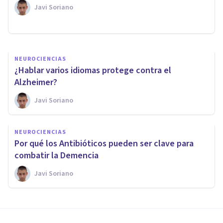
envejecimiento del Cerebro
Javi Soriano
Nerea Moreno
NEUROCIENCIAS
¿Hablar varios idiomas protege contra el
Alzheimer?
Javi Soriano
NEUROCIENCIAS
Por qué los Antibióticos pueden ser clave para
combatir la Demencia
Javi Soriano