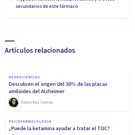
secundarios de este fármaco
PSICOLOGÍA CLÍNICA
Los problemas vasculares
aceleran el Envejecimiento del
Cerebro
Artículos relacionados
Javi Soriano
NEUROCIENCIAS
Descubren el origen del 30% de las placas
amiloides del Alzheimer
Sonia Ruz Comas
NEUROCIENCIAS
PSICOFARMACOLOGÍA
El racismo acelera el
¿Puede la ketamina ayudar a tratar el TOC?