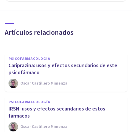
PSICOFARMACOLOGÍA
Mirtazapina: efectos y usos de
este fármaco antidepresivo
Artículos relacionados
Oscar Castillero Mimenza
PSICOFARMACOLOGÍA
Cariprazina: usos y efectos secundarios de este
psicofármaco
Oscar Castillero Mimenza
PSICOFARMACOLOGÍA
Antagonistas e Inhibidores de
PSICOFARMACOLOGÍA
la Recaptación de Serotonina
IRSN: usos y efectos secundarios de estos
(AIRSs)
fármacos
Oscar Castillero Mimenza
Oscar Castillero Mimenza