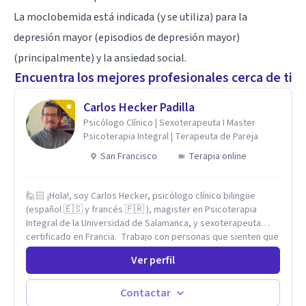
La moclobemida está indicada (y se utiliza) para la
depresión mayor (episodios de depresión mayor)
(principalmente) y la ansiedad social.
Encuentra los mejores profesionales cerca de ti
Carlos Hecker Padilla
Psicólogo Clínico | Sexoterapeuta I Master
Psicoterapia Integral | Terapeuta de Pareja
San Francisco
Terapia online
🙋🏻 ¡Hola!, soy Carlos Hecker, psicólogo clínico bilingüe
(español 🇪🇸 y francés 🇫🇷 ), magister en Psicoterapia
Integral de la Universidad de Salamanca, y sexoterapeuta
certificado en Francia. Trabajo con personas que sienten que
algo en su vida dejó de calzar: ansiedad que se desborda,
Ver perfil
tristeza que no se va, duelos que se alargan, relaciones que
repiten el mismo patrón o preguntas en torno a la sexualidad
y la identidad que necesitan un espacio seguro para ser
Contactar
habladas. Mi orientación teórica integra una mirada