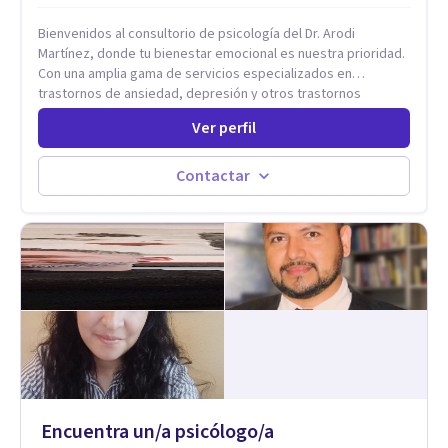
Bienvenidos al consultorio de psicología del Dr. Arodi
Martínez, donde tu bienestar emocional es nuestra prioridad.
Con una amplia gama de servicios especializados en
trastornos de ansiedad, depresión y otros trastornos
emocionales, estamos dedicados a ofrecerte el mejor
Ver perfil
tratamiento para mejorar tu salud mental. En nuestro
consultorio, ofrecemos una variedad de terapias y
tratamientos diseñados para satisfacer tus necesidades
Contactar
específicas: Terapia para Trastornos de Ansiedad y
Depresión: Somos expertos en el tratamiento de la ansiedad
y la depresión, utilizando enfoques basados en evidencia
para ayudarte a recuperar tu bienestar emocional. Terapia
Individual, de Pareja y Familiar: Trabajamos contigo y tus
seres queridos para fortalecer las relaciones y mejorar la
dinámica familiar. Evaluaciones Psicológicas y Terapias
Especializadas: Terapia cognitivo-conductual Terapia de
apoyo Terapia psicodinámica Terapia enfocada en la solución
Terapia de exposición Terapia de juego para niños
Tratamiento de Traumas y Trastornos de Estrés
Postraumático: Ofrecemos apoyo psicológico para ayudarte
Encuentra un/a psicólogo/a
a superar experiencias traumáticas y mejorar tu calidad de