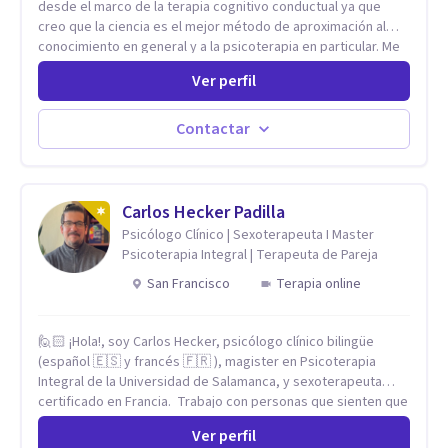
desde el marco de la terapia cognitivo conductual ya que
creo que la ciencia es el mejor método de aproximación al
conocimiento en general y a la psicoterapia en particular. Me
interesan los procesos de cambio conductual por los que una
Ver perfil
persona pueda alcanzar sus objetivos, transitando,
aceptando y modificando sus patrones cognitivos y
emocionales. Abordo patologías específicas como trastornos
Contactar
de ansiedad y del ánimo, y también crisis vitales y procesos
de crecimiento personal.
Carlos Hecker Padilla
Psicólogo Clínico | Sexoterapeuta I Master
Psicoterapia Integral | Terapeuta de Pareja
San Francisco
Terapia online
🙋🏻 ¡Hola!, soy Carlos Hecker, psicólogo clínico bilingüe
(español 🇪🇸 y francés 🇫🇷 ), magister en Psicoterapia
Integral de la Universidad de Salamanca, y sexoterapeuta
certificado en Francia. Trabajo con personas que sienten que
algo en su vida dejó de calzar: ansiedad que se desborda,
Ver perfil
tristeza que no se va, duelos que se alargan, relaciones que