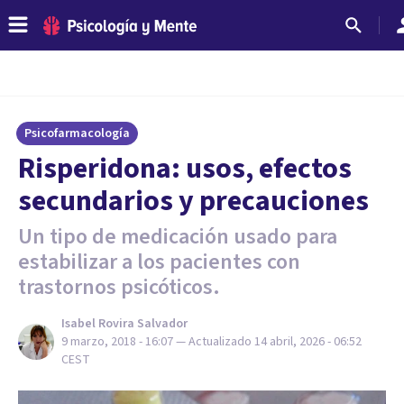
Psicofarmacología
Risperidona: usos, efectos
secundarios y precauciones
Un tipo de medicación usado para
estabilizar a los pacientes con
trastornos psicóticos.
Isabel Rovira Salvador
9 marzo, 2018 - 16:07
— Actualizado
14 abril, 2026 - 06:52
CEST