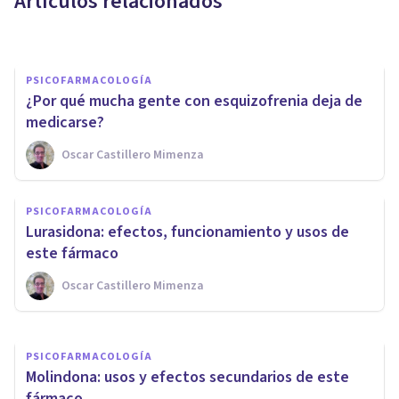
Artículos relacionados
Isabel Rovira Salvador
PSICOFARMACOLOGÍA
¿Por qué mucha gente con esquizofrenia deja de
medicarse?
Oscar Castillero Mimenza
PSICOFARMACOLOGÍA
Aripiprazol: características y
PSICOFARMACOLOGÍA
efectos secundarios de este
Lurasidona: efectos, funcionamiento y usos de
fármaco
este fármaco
Oscar Castillero Mimenza
Oscar Castillero Mimenza
PSICOFARMACOLOGÍA
Molindona: usos y efectos secundarios de este
fármaco