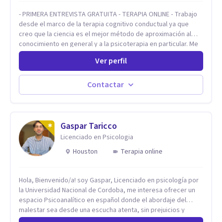
- PRIMERA ENTREVISTA GRATUITA - TERAPIA ONLINE - Trabajo
desde el marco de la terapia cognitivo conductual ya que
creo que la ciencia es el mejor método de aproximación al
conocimiento en general y a la psicoterapia en particular. Me
interesan los procesos de cambio conductual por los que una
Ver perfil
persona pueda alcanzar sus objetivos, transitando,
aceptando y modificando sus patrones cognitivos y
emocionales. Abordo patologías específicas como trastornos
Contactar
de ansiedad y del ánimo, y también crisis vitales y procesos
de crecimiento personal.
Gaspar Taricco
Licenciado en Psicologia
Houston
Terapia online
Hola, Bienvenido/a! soy Gaspar, Licenciado en psicología por
la Universidad Nacional de Cordoba, me interesa ofrecer un
espacio Psicoanalítico en español donde el abordaje del
malestar sea desde una escucha atenta, sin prejuicios y
rescatando lo singular de cada caso, sin caer en etiquetas.