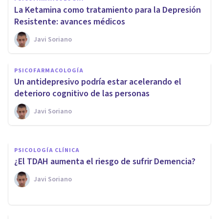
La Ketamina como tratamiento para la Depresión
Resistente: avances médicos
Javi Soriano
PSICOFARMACOLOGÍA
PSICOFARMACOLOGÍA
¿Puede la ketamina ayudar a
Un antidepresivo podría estar acelerando el
tratar el TOC?
deterioro cognitivo de las personas
Javi Soriano
Javi Soriano
PSICOLOGÍA CLÍNICA
¿El TDAH aumenta el riesgo de sufrir Demencia?
Javi Soriano