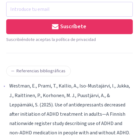
Suscríbete
Suscribiéndote aceptas la política de privacidad
Referencias bibliográficas
Westman, E., Prami, T., Kallio, A., Iso-Mustajärvi, I., Jukka,
J., Raittinen, P., Korhonen, M. J., Puustjärvi, A., &
Leppämäki, S. (2025). Use of antidepressants decreased
after initiation of ADHD treatment in adults—A Finnish
nationwide register study describing use of ADHD and
non-ADHD medication in people with and without ADHD.