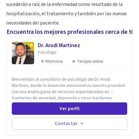
sucederán a raíz de la enfermedad como resultado de la
hospitalización, el tratamiento y también por las nuevas
necesidades del paciente.
Encuentra los mejores profesionales cerca de ti
Dr. Arodi Martinez
Psicólogo
Monrovia
Terapia online
Bienvenidos al consultorio de psicología del Dr. Arodi
Martínez, donde tu bienestar emocional es nuestra prioridad.
Con una amplia gama de servicios especializados en
trastornos de ansiedad, depresión y otros trastornos
emocionales, estamos dedicados a ofrecerte el mejor
Ver perfil
tratamiento para mejorar tu salud mental. En nuestro
consultorio, ofrecemos una variedad de terapias y
tratamientos diseñados para satisfacer tus necesidades
Contactar
específicas: Terapia para Trastornos de Ansiedad y
Depresión: Somos expertos en el tratamiento de la ansiedad