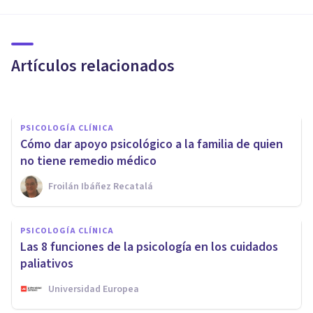
enfermedades del estilo de
vida
Artículos relacionados
Cristian Mantilla Simón
PSICOLOGÍA CLÍNICA
Cómo dar apoyo psicológico a la familia de quien
no tiene remedio médico
Froilán Ibáñez Recatalá
PSICOLOGÍA CLÍNICA
PSICOLOGÍA CLÍNICA
Trastornos psicosomáticos:
Las 8 funciones de la psicología en los cuidados
causas, síntomas y tratamiento
paliativos
Universidad Europea
Oscar Castillero Mimenza