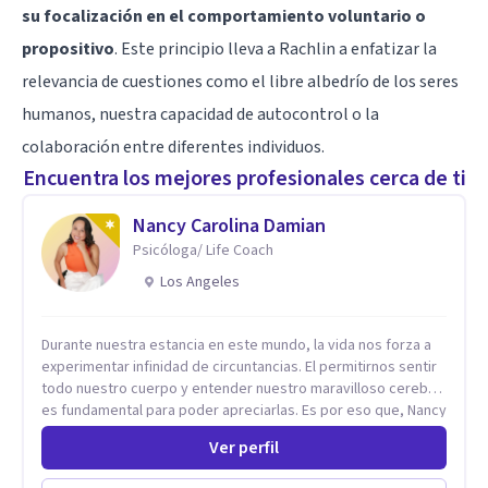
su focalización en el comportamiento voluntario o
propositivo
. Este principio lleva a Rachlin a enfatizar la
relevancia de cuestiones como el libre albedrío de los seres
humanos, nuestra capacidad de autocontrol o la
colaboración entre diferentes individuos.
Encuentra los mejores profesionales cerca de ti
Nancy Carolina Damian
Psicóloga/ Life Coach
Los Angeles
Durante nuestra estancia en este mundo, la vida nos forza a
experimentar infinidad de circuntancias. El permitirnos sentir
todo nuestro cuerpo y entender nuestro maravilloso cerebro,
es fundamental para poder apreciarlas. Es por eso que, Nancy
Damian esta dispuesta a brindarte una mano amiga atravez de
Ver perfil
herramientas fundamentales para crecer y fortalecer tu
mente, alma y SER. El cómo percibimos y manejamos