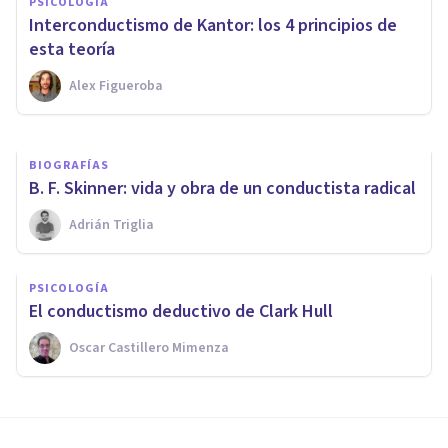
PSICOLOGÍA
PSICOLOGÍA SOCIAL Y RELACIONES PERSONALES
Interconductismo de Kantor: los 4 principios de
¿Qué es la Psicología Social?
esta teoría
Alex Figueroba
Bertrand Regader
BIOGRAFÍAS
​B. F. Skinner: vida y obra de un conductista radical
Adrián Triglia
PSICOLOGÍA
El conductismo deductivo de Clark Hull
Oscar Castillero Mimenza