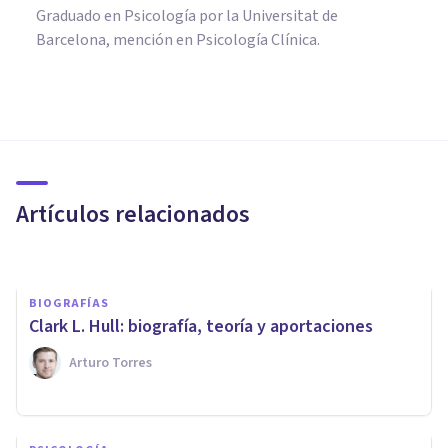
Graduado en Psicología por la Universitat de
Barcelona, mención en Psicología Clínica.
PSICOLOGÍA CLÍNICA
​Miedo a las mujeres
(ginefobia): causas, síntomas y
tratamiento
Artículos relacionados
Juan Armando Corbin
BIOGRAFÍAS
Clark L. Hull: biografía, teoría y aportaciones
Arturo Torres