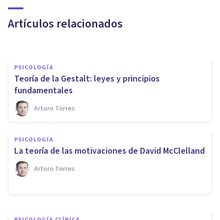
psicología social
Artículos relacionados
Arturo Torres
PSICOLOGÍA
Teoría de la Gestalt: leyes y principios
fundamentales
Arturo Torres
PSICOLOGÍA
Las 35 preguntas sobre
PSICOLOGÍA
Psicología que deberías poder
La teoría de las motivaciones de David McClelland
responder
Arturo Torres
Juan Armando Corbin
PSICOLOGÍA CLÍNICA