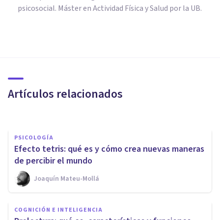
psicosocial. Máster en Actividad Física y Salud por la UB.
PSICOLOGÍA
5 cosas que no sabías sobre la
inteligencia humana
Artículos relacionados
Sergio Lotauro
PSICOLOGÍA
Efecto tetris: qué es y cómo crea nuevas maneras
de percibir el mundo
Joaquín Mateu-Mollá
PSICOLOGÍA CLÍNICA
COGNICIÓN E INTELIGENCIA
Autismo en las mujeres: sus 7