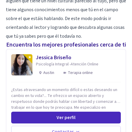
alguien que tiene un nivel cultural parecido al tuyo, pero que
tiene algunos conocimientos menos que tú en el campo
sobre el que estáis hablando. De este modo podrás ir
orientando al lector y logrando que descubra algunas cosas
que tú ya sabes pero que él todavía no.
Encuentra los mejores profesionales cerca de ti
Jessica Briseño
Psicología Integral -Atención Online
Austin
Terapia online
¿Estas atravesando un momento difícil o estas deseando un
cambio en tu vida?... Te ofrezco un espacio abierto y
respetuoso donde podrás hablar con libertad y comenzar a
trabajar en lo que hoy te preocupa. Me especializo en
Trastornos de Ansiedad y a lo largo de mi experiencia
Ver perfil
profesional he acompañado a muchas Familias y Parejas con
distintas problemáticas como el manejo del estrés,
Autoestima, Gestión de la Ira, Depresión, Retos en la Crianza,
Contactar