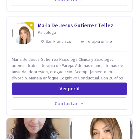
Codependencia, Celos, entre otros. Cuento con más de 12
años de experiencia en el área de la Salud mental y he
trabajado en distintos contextos clínicos con niños,
Adolescentes y Adultos
Maria De Jesus Gutierrez Tellez
Psicóloga
San Francisco
Terapia online
Maria De Jesus Gutierrez Psicologa Clinica y Sexologa,
ademas trabaja terapia de Pareja. Ademas maneja temas de
ansieda, depresion, drogadiccio, Acompa{amiento en
divorcio. Maneja enfoque Cognitivo Conductual. Con 20 años
de experiencia, constantemente capacitandose en las
Ver perfil
diferntes areas de la Salud Mental.
Contactar