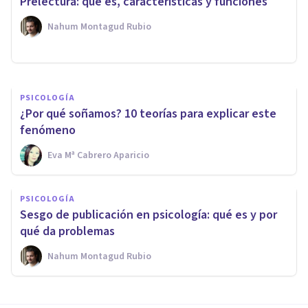
Prelectura: qué es, características y funciones
características distintivas
Nahum Montagud Rubio
Joaquín Mateu-Mollá
PSICOLOGÍA
¿Por qué soñamos? 10 teorías para explicar este
fenómeno
Eva Mª Cabrero Aparicio
PSICOLOGÍA
Sesgo de publicación en psicología: qué es y por
qué da problemas
Nahum Montagud Rubio