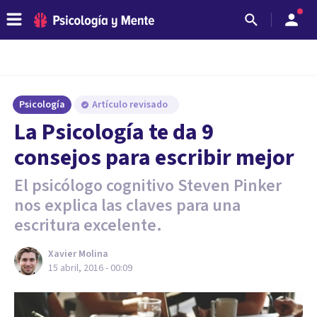
Psicología
Artículo revisado
La Psicología te da 9
consejos para escribir mejor
El psicólogo cognitivo Steven Pinker
nos explica las claves para una
escritura excelente.
Xavier Molina
15 abril, 2016 - 00:09