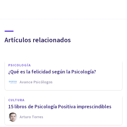
PSICOLOGÍA
10 normas para ser más feliz
en tu vida
Artículos relacionados
Izzat Haykal
PSICOLOGÍA
¿Qué es la felicidad según la Psicología?
PSICOLOGÍA
Avance Psicólogos
7 ejercicios y actividades para
desarrollar tu Inteligencia
CULTURA
Emocional
15 libros de Psicología Positiva imprescindibles
Arturo Torres
Juan Armando Corbin