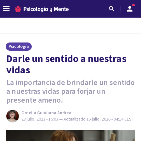
Psicología
Darle un sentido a nuestras
vidas
La importancia de brindarle un sentido
a nuestras vidas para forjar un
presente ameno.
Ornella Guiuliana Andrea
28 julio, 2023 - 16:03
— Actualizado
15 julio, 2026 - 04:14
CEST