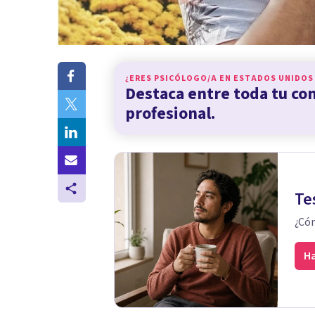
¿ERES PSICÓLOGO/A EN
ESTADOS UNIDOS
Destaca entre toda tu c
profesional.
Te
¿Cóm
Ha