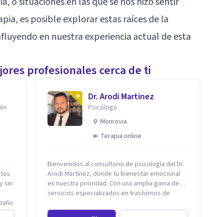
a, o situaciones en las que se nos hizo sentir
apia, es posible explorar estas raíces de la
fluyendo en nuestra experiencia actual de esta
ores profesionales cerca de ti
Dr. Arodi Martinez
ión
Psicólogo
Monrovia
Terapia online
Bienvenidos al consultorio de psicología del Dr.
ctos
Arodi Martínez, donde tu bienestar emocional
y sin
es nuestra prioridad. Con una amplia gama de
servicios especializados en trastornos de
mpaño
ansiedad, depresión y otros trastornos
 de
emocionales, estamos dedicados a ofrecerte el