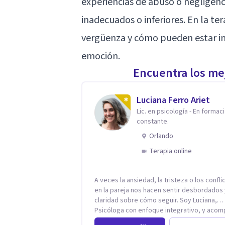
experiencias de abuso o negligenci
inadecuados o inferiores. En la ter
vergüenza y cómo pueden estar in
emoción.
Encuentra los mej
Luciana Ferro Ariet
Lic. en psicología - En formac
constante.
Orlando
Terapia online
A veces la ansiedad, la tristeza o los confli
en la pareja nos hacen sentir desbordados 
claridad sobre cómo seguir. Soy Luciana,
Psicóloga con enfoque integrativo, y aco
procesos de ansiedad, depresión y terapia