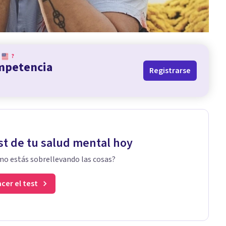
?
ompetencia
Registrarse
st de tu salud mental hoy
o estás sobrellevando las cosas?
cer el test