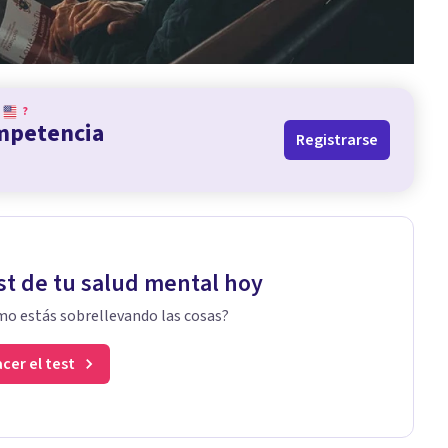
?
ompetencia
Registrarse
st de tu salud mental hoy
o estás sobrellevando las cosas?
cer el test