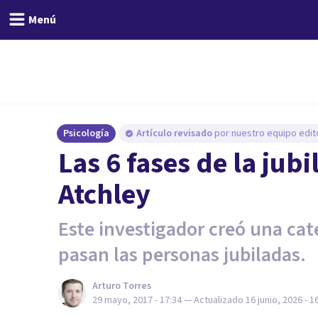
Menú
Psicología
Artículo revisado
por nuestro equipo edito
Las 6 fases de la jub
Atchley
Este investigador creó una cate
pasan las personas jubiladas.
Arturo Torres
29 mayo, 2017 - 17:34
— Actualizado
16 junio, 2026 - 1