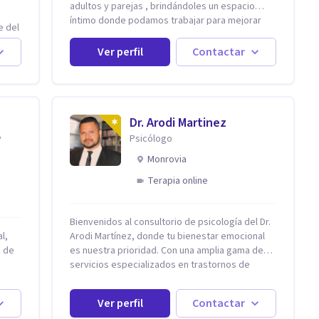
adultos y parejas , brindándoles un espacio
íntimo donde podamos trabajar para mejorar
e del
todos los aspectos de sus vidas. Conozco
n
primero a los padres, en el caso de niños u
Ver perfil
Contactar
adolescentes, para luego seguir la terapia con
sus hijos, apuntalándolos en su futuro personal,
den
universitario y profesional, siempre
s, es
conteniendo paralelamente a los padres y
esas
brindándoles un espacio de seguridad. Hago
Dr. Arodi Martinez
uego
terapia de pareja y adultos con método
y
Psicólogo
integrativo. Más información en: intherapy.today
una
Monrovia
Terapia online
n
Bienvenidos al consultorio de psicología del Dr.
l,
Arodi Martínez, donde tu bienestar emocional
n de
es nuestra prioridad. Con una amplia gama de
servicios especializados en trastornos de
ansiedad, depresión y otros trastornos
omo
emocionales, estamos dedicados a ofrecerte el
Ver perfil
Contactar
mejor tratamiento para mejorar tu salud mental.