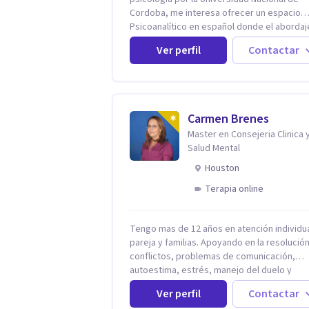
Cordoba, me interesa ofrecer un espacio
Psicoanalítico en español donde el abordaj
malestar sea desde una escucha atenta, si
Ver perfil
Contactar
prejuicios y rescatando lo singular de cada
caso, sin caer en etiquetas. Considero que
todas las personas en algún momento pue
sufrir y cada una por cuestiones particulare
en mi espacio donde se le dará un lugar a 
Carmen Brenes
cuestiones singulares de cada uno, para l
Master en Consejeria Clinica 
generar cambios. Soy una persona en constante
Salud Mental
formación, actualmente curso seminarios, 
especialización en psicoanálisis y también
Houston
investigo. Siempre en la búsqueda de ser u
Terapia online
mejor profesional.
Tengo mas de 12 años en atención individua
pareja y familias. Apoyando en la resolució
conflictos, problemas de comunicación,
autoestima, estrés, manejo del duelo y
personas con ansiedad y depresión, así c
Ver perfil
Contactar
problemas de conducta y comportamiento.