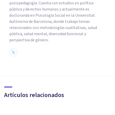
psicopedagogía. Cuenta con estudios en política
pública y derechos humanos y actualmente es
doctoranda en Psicología Social en la Universitat
Autònoma de Barcelona, donde trabaja temas
relacionados con metodologías cualitativas, salud
pública, salud mental, diversidad funcional y
perspectiva de género.
PSICOLOGÍA CLÍNICA
​Psicoterapia Junguiana: entre
lo simbólico y la imaginación
Artículos relacionados
Daniel Ulloa Quevedo