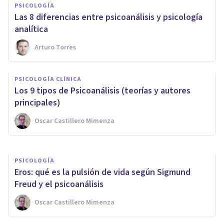
PSICOLOGÍA
Las 8 diferencias entre psicoanálisis y psicología
analítica
Arturo Torres
BIOGRAFÍAS
​Erich Fromm: biografía del
PSICOLOGÍA CLÍNICA
padre del psicoanálisis
Los 9 t​ipos de Psicoanálisis (teorías y autores
humanista
principales)
Oscar Castillero Mimenza
Arturo Torres
PSICOLOGÍA
Eros: qué es la pulsión de vida según Sigmund
Freud y el psicoanálisis
Oscar Castillero Mimenza