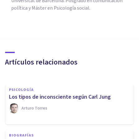
Universitat de Barcelona. Posgrado en comunicación
política y Máster en Psicología social.
PSICOLOGÍA
La guerra abierta entre el
psicoanálisis y el conductismo,
explicada en 8 claves
Artículos relacionados
Oscar Castillero Mimenza
PSICOLOGÍA
Los tipos de inconsciente según Carl Jung
Arturo Torres
FRASES Y REFLEXIONES
​Las 110 mejores frases de
BIOGRAFÍAS
Sigmund Freud y el