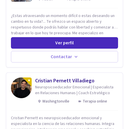
¿Estas atravesando un momento difícil o estas deseando un
cambio en tu vida?... Te ofrezco un espacio abierto y
respetuoso donde podrás hablar con libertad y comenzar a
trabajar en lo que hoy te preocupa. Me especializo en
Trastornos de Ansiedad y a lo largo de mi experiencia
Ver perfil
profesional he acompañado a muchas Familias y Parejas con
distintas problemáticas como el manejo del estrés,
Autoestima, Gestión de la Ira, Depresión, Retos en la Crianza,
Contactar
Codependencia, Celos, entre otros. Cuento con más de 12
años de experiencia en el área de la Salud mental y he
trabajado en distintos contextos clínicos con niños,
Adolescentes y Adultos
Cristian Pernett Villadiego
Neuropsicoeducador Emocional | Especialista
en Relaciones Humanas | Coach Estratégico
Washingtonville
Terapia online
Cristian Pernett es neuropsicoeducador emocional y
especialista en la ciencia de las relaciones humanas. Integra