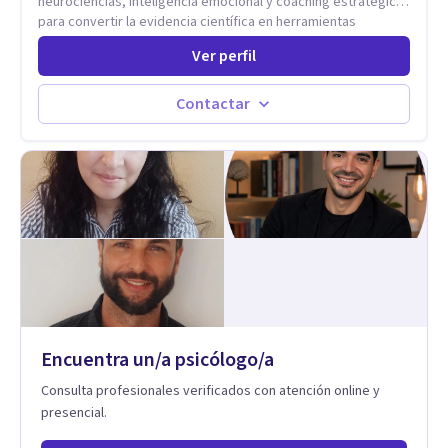
neurociencias, inteligencia emocional y coaching estratégico
para convertir la evidencia científica en herramientas
prácticas que mejoran la forma en que las personas viven,
Ver perfil
aman, lideran y se comunican. Con más de 20 años de
experiencia, acompaña a personas, parejas y líderes en
procesos de desarrollo personal y profesional. Su trabajo se
Contactar
centra en la regulación emocional, las relaciones de pareja, la
comunicación efectiva y el liderazgo consciente. Su
metodología combina psicología contemporánea,
neurociencias y estrategias de cambio basadas en evidencia
para fortalecer la autoestima, desarrollar habilidades
socioemocionales y promover cambios sostenibles. Como
divulgador científico, acerca la psicología y las neurociencias
a la vida cotidiana mediante contenidos claros, rigurosos y
aplicables, con el propósito de impulsar un bienestar integral.
Encuentra un/a psicólogo/a
Consulta profesionales verificados con atención online y
presencial.