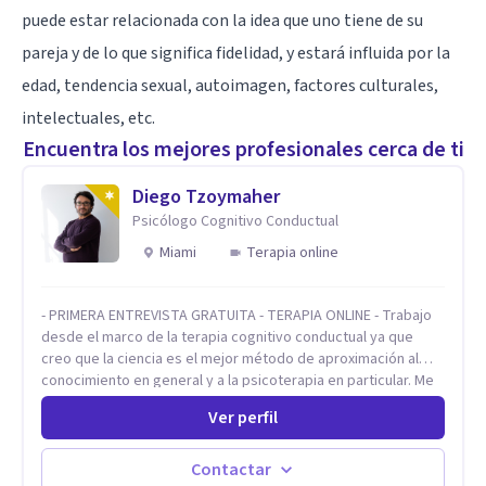
puede estar relacionada con la idea que uno tiene de su
pareja y de lo que significa fidelidad, y estará influida por la
edad, tendencia sexual, autoimagen, factores culturales,
intelectuales, etc.
Encuentra los mejores profesionales cerca de ti
Diego Tzoymaher
Psicólogo Cognitivo Conductual
Miami
Terapia online
- PRIMERA ENTREVISTA GRATUITA - TERAPIA ONLINE - Trabajo
desde el marco de la terapia cognitivo conductual ya que
creo que la ciencia es el mejor método de aproximación al
conocimiento en general y a la psicoterapia en particular. Me
interesan los procesos de cambio conductual por los que una
Ver perfil
persona pueda alcanzar sus objetivos, transitando,
aceptando y modificando sus patrones cognitivos y
emocionales. Abordo patologías específicas como trastornos
Contactar