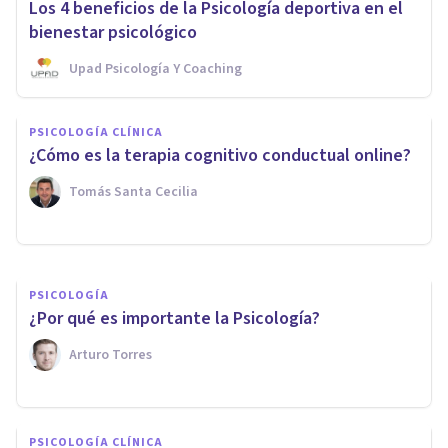
Los 4 beneficios de la Psicología deportiva en el
bienestar psicológico
Upad Psicología Y Coaching
PSICOLOGÍA SOCIAL Y RELACIONES PERSONALES
Psicología de la credibilidad:
PSICOLOGÍA CLÍNICA
¿por qué creemos más a los
¿Cómo es la terapia cognitivo conductual online?
famosos?
Tomás Santa Cecilia
Nahum Montagud Rubio
PSICOLOGÍA
¿Por qué es importante la Psicología?
Arturo Torres
PSICOLOGÍA CLÍNICA