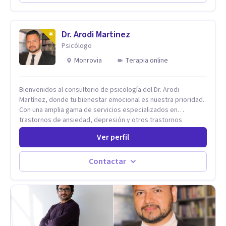
de ansiedad y del ánimo, y también crisis vitales y procesos
de crecimiento personal.
Dr. Arodi Martinez
Psicólogo
Monrovia
Terapia online
Bienvenidos al consultorio de psicología del Dr. Arodi
Martínez, donde tu bienestar emocional es nuestra prioridad.
Con una amplia gama de servicios especializados en
trastornos de ansiedad, depresión y otros trastornos
emocionales, estamos dedicados a ofrecerte el mejor
Ver perfil
tratamiento para mejorar tu salud mental. En nuestro
consultorio, ofrecemos una variedad de terapias y
tratamientos diseñados para satisfacer tus necesidades
Contactar
específicas: Terapia para Trastornos de Ansiedad y
Depresión: Somos expertos en el tratamiento de la ansiedad
y la depresión, utilizando enfoques basados en evidencia
para ayudarte a recuperar tu bienestar emocional. Terapia
Individual, de Pareja y Familiar: Trabajamos contigo y tus
seres queridos para fortalecer las relaciones y mejorar la