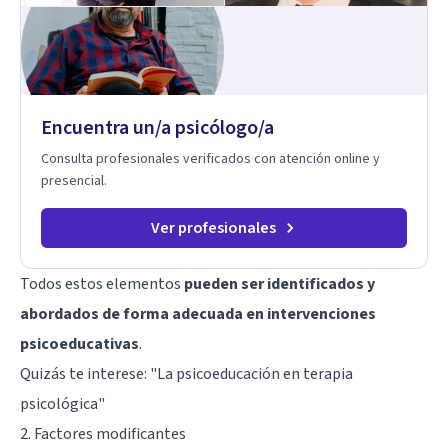
dinámica familiar. Evaluaciones Psicológicas y Terapias
Especializadas: Terapia cognitivo-conductual Terapia de
apoyo Terapia psicodinámica Terapia enfocada en la solución
Terapia de exposición Terapia de juego para niños
Tratamiento de Traumas y Trastornos de Estrés
Postraumático: Ofrecemos apoyo psicológico para ayudarte
Encuentra un/a psicólogo/a
a superar experiencias traumáticas y mejorar tu calidad de
vida. Tratamiento de Adicciones.
Consulta profesionales verificados con atención online y
presencial.
Ver profesionales
Todos estos elementos
pueden ser identificados y
abordados de forma adecuada en intervenciones
psicoeducativas
.
Quizás te interese: "
La psicoeducación en terapia
psicológica
"
2. Factores modificantes