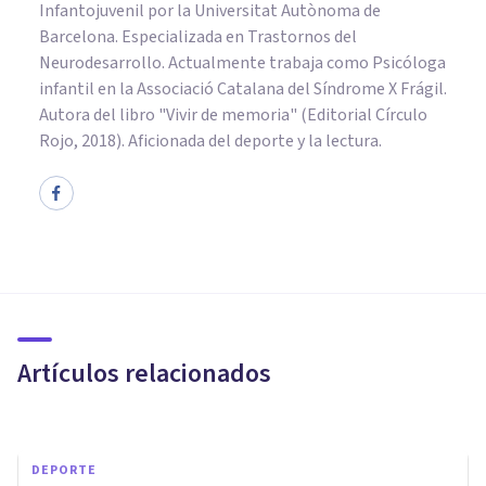
Infantojuvenil por la Universitat Autònoma de
Barcelona. Especializada en Trastornos del
Neurodesarrollo. Actualmente trabaja como Psicóloga
infantil en la Associació Catalana del Síndrome X Frágil.
Autora del libro "Vivir de memoria" (Editorial Círculo
Rojo, 2018). Aficionada del deporte y la lectura.
PSICOLOGÍA
Las 7 mejores técnicas de
psicología positiva
Artículos relacionados
Andrés Carrillo
DEPORTE