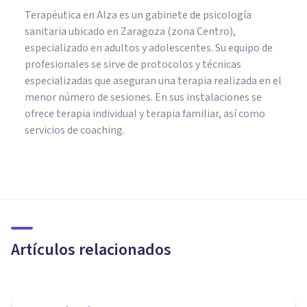
Terapéutica en Alza es un gabinete de psicología
sanitaria ubicado en Zaragoza (zona Centro),
especializado en adultos y adolescentes. Su equipo de
profesionales se sirve de protocolos y técnicas
especializadas que aseguran una terapia realizada en el
menor número de sesiones. En sus instalaciones se
ofrece terapia individual y terapia familiar, así como
servicios de coaching.
COGNICIÓN E INTELIGENCIA
​La teoría de la Primacía
Afectiva de Robert Zajonc
Artículos relacionados
Oscar Castillero Mimenza