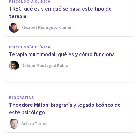
PSICOLOGÍA CLÍNICA
TREC: qué es y en qué se basa este tipo de
terapia
Elisabet Rodríguez Camón
PSICOLOGÍA
PSICOLOGÍA CLÍNICA
Emociones negativas: ¿pueden
Terapia multimodal: qué es y cómo funciona
tener un impacto positivo?
Nahum Montagud Rubio
Terapéutica En Alza
BIOGRAFÍAS
Theodore Millon: biografía y legado teórico de
este psicólogo
Arturo Torres