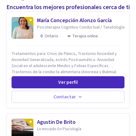
Encuentra los mejores profesionales cerca de ti
María Concepción Alonzo García
Psicoterapia Cognitivo Conductual / Tanatología
Ontario
Terapia online
Tratamientos para: Crisis de Pánico, Trastorno Ansiedad y
Ansiedad Generalizada, estrés Postraumático. Ansiedad
Social en el adolescente Miedos y Fobias Específicas.
Trastornos de la conducta alimentaria (Anorexia y Bulimia)
Modificación conductas no deseadas. Impulsividad,
Ver perfil
conductas obsesivas, compulsividad. Trastorno obsesivo
compulsivo. Tratamiento Eficaz para la Depresión (AC)
Evaluación, contención e intervención en riesgo Suicida
Contactar
Conductas autolesivas en el adolescente. Problemas con el
consumo de alcohol y sustancias. Tratamiento del Estrés.
Mindfulness. Estimulación temprana, Establecimiento del
vínculo del Apego Seguro. Orientación sexual,
Agustin De Brito
Acompañamiento Tanatológico. Cuidados paliativos en
Licenciado En Psicología
enfermedades crónicas.