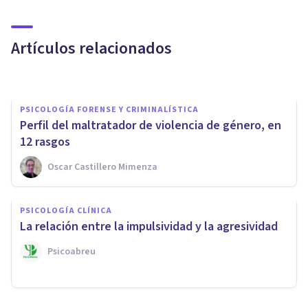
Hooligans: la Psicología de los
gamberros del fútbol
Artículos relacionados
Jonathan García-Allen
PSICOLOGÍA FORENSE Y CRIMINALÍSTICA
​Perfil del maltratador de violencia de género, en
12 rasgos
Oscar Castillero Mimenza
PSICOLOGÍA SOCIAL Y RELACIONES PERSONALES
PSICOLOGÍA CLÍNICA
Cómo prevenir la violencia de
La relación entre la impulsividad y la agresividad
género: ejemplos y valores
Psicoabreu
Nahum Montagud Rubio