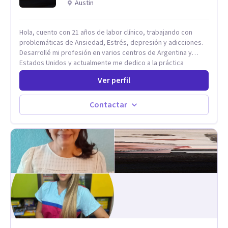
Austin
Hola, cuento con 21 años de labor clínico, trabajando con
problemáticas de Ansiedad, Estrés, depresión y adicciones.
Desarrollé mi profesión en varios centros de Argentina y
Estados Unidos y actualmente me dedico a la práctica
privada. Utilizo terapias cognitivas conductuales basadas en
Ver perfil
evidencia científica con comprobados resultados. Los
objetivos terapéuticos están centrados en brindar
herramientas concretas para el cambio, que permitan
Contactar
desarrollar nuevas habilidades y estrategias basadas en la
salud y calidad de vida.