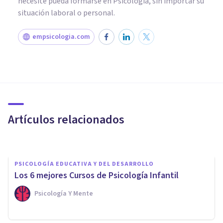
necesite pueda formarse en Psicología, sin importar su
situación laboral o personal.
empsicologia.com
PSICOLOGÍA
La preocupante tasa de
desempleo en los psicólogos
españoles
Artículos relacionados
Oscar Castillero Mimenza
PSICOLOGÍA EDUCATIVA Y DEL DESARROLLO
Los 6 mejores Cursos de Psicología Infantil
Psicología Y Mente
PSICOLOGÍA