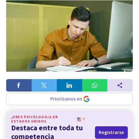
Priorízanos en
¿ERES PSICÓLOGO/A EN
?
ESTADOS UNIDOS
Destaca entre toda tu
Registrarse
competencia