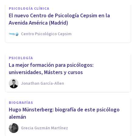
Oposiciones en Psicología:
PSICOLOGÍA CLÍNICA
tipos, requisitos y consejos
El nuevo Centro de Psicología Cepsim en la
para prepararse
Avenida América (Madrid)
Centro Psicológico Cepsim
Oscar Castillero Mimenza
PSICOLOGÍA
La mejor formación para psicólogos:
universidades, Másters y cursos
Jonathan García-Allen
BIOGRAFÍAS
Hugo Münsterberg: biografía de este psicólogo
alemán
Grecia Guzmán Martínez