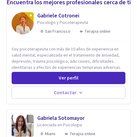
Encuentra los mejores profesionales cerca de ti
Gabriele Cotronei
Psicologo y Psicoterapeuta
San Francisco
Terapia online
Soy psicoterapeuta con más de 10 años de experiencia en
salud mental, especializada en el tratamiento de ansiedad,
depresión, trauma psicológico, adicciones, dificultades
identitarias y efectos de experiencias tempranas adversas.
Ofrezco un espacio terapéutico seguro, confidencial y
Ver perfil
profundamente humano, donde el dolor emocional puede
transformarse en autoconocimiento, regulación emocional y
bienestar. Trabajo desde un enfoque integrativo que combina
Contactar
psicoanálisis, terapia somática y de trauma, psicología
corporal, Mentalization Based Therapy (MBT), hipnoterapia y
respiración neurodinámica, integrando actualmente la
Psicología Analítica Junguiana. Mi abordaje también incorpora
Gabriela Sotomayor
perspectivas interculturales, ecopsicología y el trabajo
Licenciada en Psicologia
simbólico con el inconsciente, entendiendo que cada
Miami
Terapia online
proceso terapéutico es único y requiere una mirada