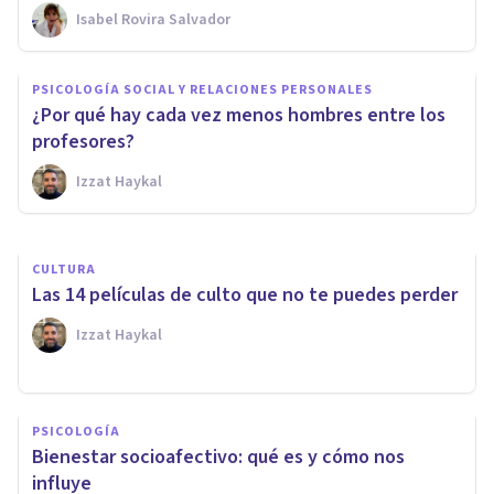
Isabel Rovira Salvador
PSICOLOGÍA SOCIAL Y RELACIONES PERSONALES
PSICOLOGÍA SOCIAL Y RELACIONES PERSONALES
Ciclo de vida familiar: qué es,
¿Por qué hay cada vez menos hombres entre los
etapas, y transiciones
profesores?
Izzat Haykal
Nahum Montagud Rubio
CULTURA
​Las 14 películas de culto que no te puedes perder
Izzat Haykal
PSICOLOGÍA
Bienestar socioafectivo: qué es y cómo nos
influye