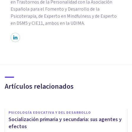
en Trastornos de la Personalidad con la Asociación
Española para el Fomento y Desarrollo de la
Psicoterapia, de Experto en Mindfulness y de Experto
en DSM5 y CIE11, ambos en la UDIMA.
PSICOLOGÍA SOCIAL Y RELACIONES PERSONALES
Presión social: qué es,
características y cómo nos
afecta
Artículos relacionados
Nahum Montagud Rubio
PSICOLOGÍA EDUCATIVA Y DEL DESARROLLO
Socialización primaria y secundaria: sus agentes y
efectos