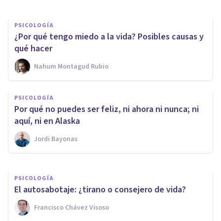
PSICOLOGÍA
¿Por qué tengo miedo a la vida? Posibles causas y
qué hacer
Nahum Montagud Rubio
FRASES Y REFLEXIONES
25 frases que nadie te dijo y
PSICOLOGÍA
cambiarán tu visión sobre el
Por qué no puedes ser feliz, ni ahora ni nunca; ni
mundo y la vida
aquí, ni en Alaska
Jordi Bayonas
Juan Armando Corbin
PSICOLOGÍA
El autosabotaje: ¿tirano o consejero de vida?
Francisco Chávez Visoso