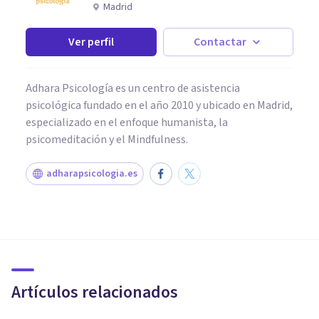
Madrid
Ver perfil
Contactar
Adhara Psicología es un centro de asistencia
psicológica fundado en el año 2010 y ubicado en Madrid,
especializado en el enfoque humanista, la
psicomeditación y el Mindfulness.
adharapsicologia.es
PSICOLOGÍA
Comprendiendo la crisis
personal: '¿Quién soy?'
Artículos relacionados
Lydia Fiz