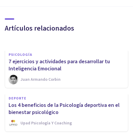
PSICOLOGÍA
10 normas para ser más feliz
en tu vida
Artículos relacionados
Izzat Haykal
PSICOLOGÍA
7 ejercicios y actividades para desarrollar tu
Inteligencia Emocional
Juan Armando Corbin
PSICOLOGÍA
DEPORTE
Los 4 mejores cursos sobre la
Los 4 beneficios de la Psicología deportiva en el
felicidad en Madrid
bienestar psicológico
Upad Psicología Y Coaching
Arturo Torres