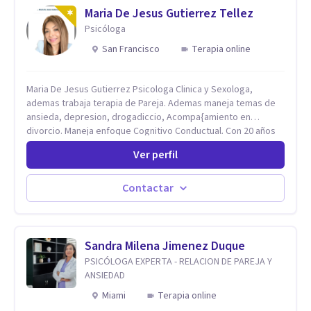
Maria De Jesus Gutierrez Tellez
Psicóloga
San Francisco
Terapia online
Maria De Jesus Gutierrez Psicologa Clinica y Sexologa,
ademas trabaja terapia de Pareja. Ademas maneja temas de
ansieda, depresion, drogadiccio, Acompa{amiento en
divorcio. Maneja enfoque Cognitivo Conductual. Con 20 años
de experiencia, constantemente capacitandose en las
Ver perfil
diferntes areas de la Salud Mental.
Contactar
Sandra Milena Jimenez Duque
PSICÓLOGA EXPERTA - RELACION DE PAREJA Y
ANSIEDAD
Miami
Terapia online