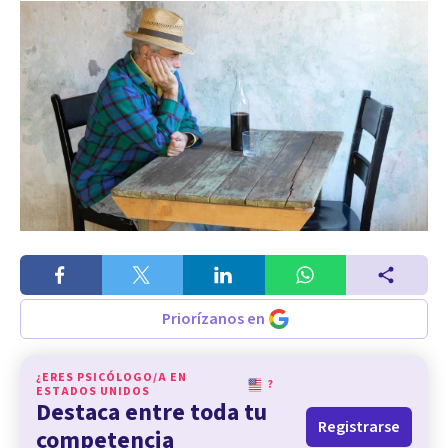
Priorízanos en
¿ERES PSICÓLOGO/A EN
?
ESTADOS UNIDOS
Destaca entre toda tu
Registrarse
competencia