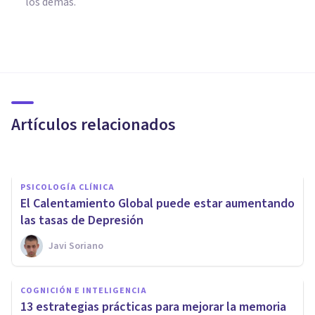
los demás.
ENTREVISTAS
'La soledad crónica puede
llevar a depresión, ansiedad,
aislamiento y adicciones'
Artículos relacionados
Natalia Pérez
PSICOLOGÍA CLÍNICA
El Calentamiento Global puede estar aumentando
las tasas de Depresión
Javi Soriano
PSICOLOGÍA CLÍNICA
COGNICIÓN E INTELIGENCIA
¿Por qué la depresión y la
13 estrategias prácticas para mejorar la memoria