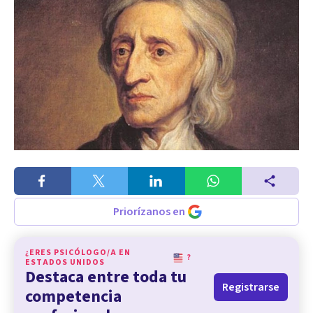
Priorízanos en
¿ERES PSICÓLOGO/A EN
?
ESTADOS UNIDOS
Destaca entre toda tu
Registrarse
competencia