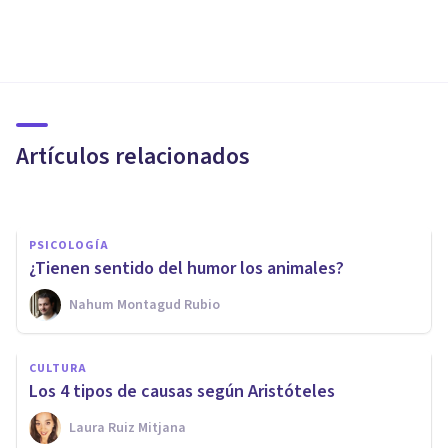
CULTURA
¿Qué es la Teoría Crítica? Sus
ideas, objetivos y autores
principales
Artículos relacionados
Grecia Guzmán Martínez
PSICOLOGÍA
¿Tienen sentido del humor los animales?
Nahum Montagud Rubio
CULTURA
La teoría del error de Mackie:
CULTURA
¿existe la moral objetiva?
Los 4 tipos de causas según Aristóteles
Laura Ruiz Mitjana
Oscar Castillero Mimenza