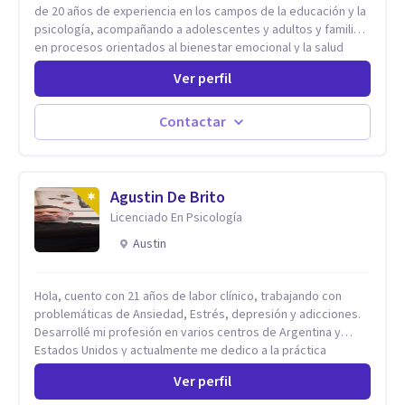
de 20 años de experiencia en los campos de la educación y la
psicología, acompañando a adolescentes y adultos y familias
en procesos orientados al bienestar emocional y la salud
mental. Mi visión es contribuir, a través de mi trabajo, a que
Ver perfil
las personas accedan a una vida más digna, plena y con
sentido. Considero que esto es posible cuando
desarrollamos una mayor conciencia de nuestro mundo
Contactar
interior y de la manera en que nuestras experiencias influyen
en nuestra forma de sentir, pensar y relacionarnos. Mi misión
es ofrecer un espacio de acompañamiento en salud mental
basado en la comprensión, la compasión y el respeto por el
Agustin De Brito
ritmo de cada persona. Integro conocimientos y herramientas
Licenciado En Psicología
de la psicología con un enfoque informado en trauma para
Austin
ayudar a mis clientes a comprender sus conflictos internos,
fortalecer sus recursos personales, desarrollar nuevas
estrategias de afrontamiento y avanzar con mayor claridad,
Hola, cuento con 21 años de labor clínico, trabajando con
resiliencia y bienestar. Creo profundamente en la
problemáticas de Ansiedad, Estrés, depresión y adicciones.
autoconciencia como un camino fundamental para la
Desarrollé mi profesión en varios centros de Argentina y
transformación personal y para construir una vida más
Estados Unidos y actualmente me dedico a la práctica
auténtica y significativa.
privada. Utilizo terapias cognitivas conductuales basadas en
Ver perfil
evidencia científica con comprobados resultados. Los
objetivos terapéuticos están centrados en brindar