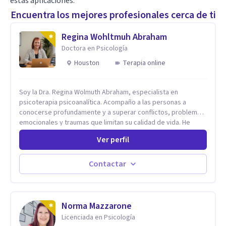
estas aplicaciones.
Encuentra los mejores profesionales cerca de ti
Regina Wohltmuh Abraham
Doctora en Psicología
Houston
Terapia online
Soy la Dra. Regina Wolmuth Abraham, especialista en
psicoterapia psicoanalítica. Acompaño a las personas a
conocerse profundamente y a superar conflictos, problemas
emocionales y traumas que limitan su calidad de vida. He
trabajado en reconocidas instituciones como el Hospital
Ver perfil
Psiquiátrico San Rafael, Instituto Psiquiátrico MENDAO, San
Bernardino, Hospital Psiquiátrico Infantil y el Centro de
Integración Juvenil. Además, tuve el privilegio de colaborar
Contactar
en comunidades como Olivar del Conde y Xochimilco, lo que
me permitió conocer diversas realidades y necesidades.
Norma Mazzarone
Licenciada en Psicología