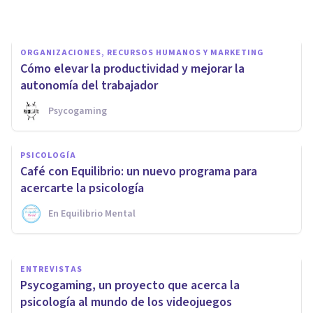
Psicología Y Mente
ORGANIZACIONES, RECURSOS HUMANOS Y MARKETING
Cómo elevar la productividad y mejorar la
autonomía del trabajador
Psycogaming
PSICOLOGÍA EDUCATIVA Y DEL DESARROLLO
PSICOLOGÍA
¿Pueden los videojuegos ser
Café con Equilibrio: un nuevo programa para
usados en la educación?
acercarte la psicología
En Equilibrio Mental
Luis Martínez-Casasola Hernández
ENTREVISTAS
Psycogaming, un proyecto que acerca la
psicología al mundo de los videojuegos