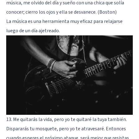
música, me olvido del día y sueño con una chica que solía
conocer; cierro los ojos y ella se desvanece. (Boston)
La música es una herramienta muy eficaz para relajarse
luego de un día ajetreado.
13. Me quitarás la vida, pero yo te quitaré la tuya también.
Dispararás tu mosquete, pero yo te atravesaré. Entonces
cuando esperes el próximo ataque, será mejor que resistas,