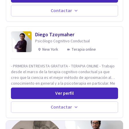
Contactar
Diego Tzoymaher
Psicólogo Cognitivo Conductual
New York
Terapia online
- PRIMERA ENTREVISTA GRATUITA - TERAPIA ONLINE - Trabajo
desde el marco de la terapia cognitivo conductual ya que
creo que la ciencia es el mejor método de aproximación al
conocimiento en general y a la psicoterapia en particular. Me
interesan los procesos de cambio conductual por los que una
Ver perfil
persona pueda alcanzar sus objetivos, transitando,
aceptando y modificando sus patrones cognitivos y
emocionales. Abordo patologías específicas como trastornos
Contactar
de ansiedad y del ánimo, y también crisis vitales y procesos
de crecimiento personal.