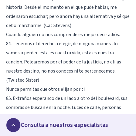
historia. Desde el momento en el que pude hablar, me
ordenaron escuchar; pero ahora hay una alternativa y sé que
debo marcharme. (Cat Stevens)
Cuando alguien no nos comprende es mejor decir adiós.
84. Tenemos el derecho a elegir, de ninguna manera lo
vamos a perder, esta es nuestra vida, esta es nuestra
canción. Pelearemos por el poder de la justicia, no elijas
nuestro destino, no nos conoces ni te pertenecemos.
(Twisted Sister)
Nunca permitas que otros elijan por ti.
85. Extraños esperando de un lado a otro del boulevard, sus
sombras se buscan en la noche. Luces de calle, personas
viviendo sólo para encontrar una emoción, escondiéndose
Consulta a nuestros especialistas
en algún lugar de la noche. (Journey)
La noche se presta para muchas cosas.