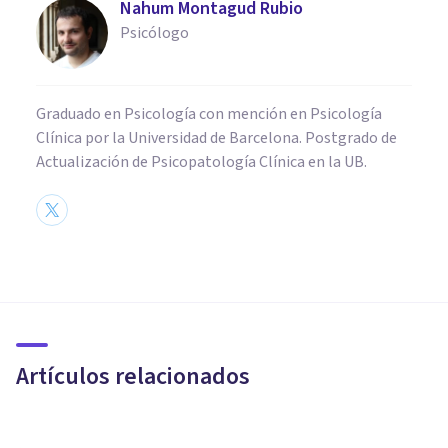
Nahum Montagud Rubio
Psicólogo
Graduado en Psicología con mención en Psicología
Clínica por la Universidad de Barcelona. Postgrado de
Actualización de Psicopatología Clínica en la UB.
PSICOLOGÍA CLÍNICA
La tristeza y la falta de
motivación en la depresión
Artículos relacionados
Ignacio García Vicente