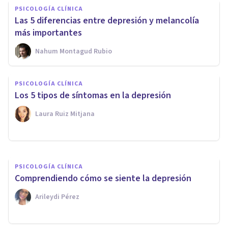
PSICOLOGÍA CLÍNICA
Las 5 diferencias entre depresión y melancolía
más importantes
Nahum Montagud Rubio
PSICOLOGÍA CLÍNICA
PSICOLOGÍA CLÍNICA
¿Por qué tengo ganas de
Los 5 tipos de síntomas en la depresión
llorar? Causas, y qué hacer
Laura Ruiz Mitjana
Oscar Castillero Mimenza
PSICOLOGÍA CLÍNICA
Comprendiendo cómo se siente la depresión
Arileydi Pérez