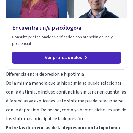
Busco que el espacio terapéutico sea un lugar donde puedas
hablar de estos temas sin juicios, con respeto y libertad.
Trabajo con objetivos claros y realistas, sin fórmulas rígidas:
combinamos profundidad emocional con una mirada práctica
Encuentra un/a psicólogo/a
sobre tu vida diaria.
Consulta profesionales verificados con atención online y
presencial.
Ver profesionales
Diferencia entre depresión e hipotimia
De la misma manera que la hipotimia se puede relacionar
con la distimia, e incluso confundirla sin tener en cuenta las
diferencias ya explicadas, este síntoma puede relacionarse
con la depresión. De hecho, como ya hemos dicho, es uno de
los síntomas principal de la depresión.
Entre las diferencias de la depresión con la hipotimia