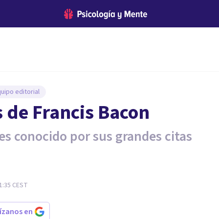
uipo editorial
s de Francis Bacon
es conocido por sus grandes citas
21:35
CEST
rízanos en