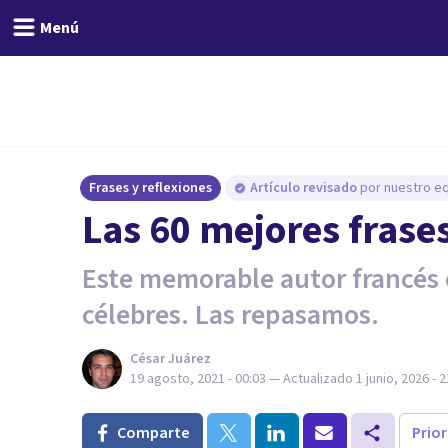
Menú
Frases y reflexiones
Artículo revisado
por nuestro eq
Las 60 mejores frase
Este memorable autor francés 
célebres. Las repasamos.
César Juárez
19 agosto, 2021 - 00:03
— Actualizado
1 junio, 2026 - 
Comparte
Prio