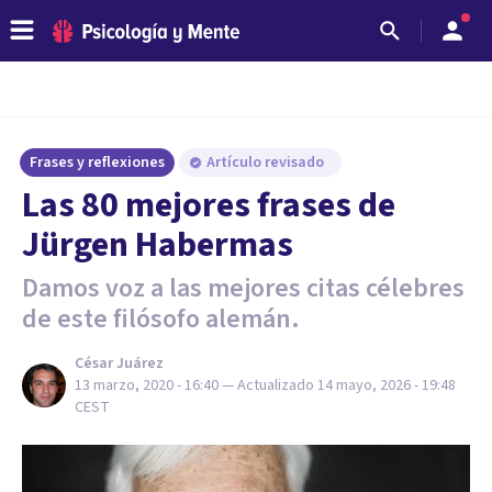
Frases y reflexiones
Artículo revisado
Las 80 mejores frases de
Jürgen Habermas
Damos voz a las mejores citas célebres
de este filósofo alemán.
César Juárez
13 marzo, 2020 - 16:40
— Actualizado
14 mayo, 2026 - 19:48
CEST