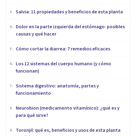
Salvia: 11 propiedades y beneficios de esta planta
3
.
Dolor en la parte izquierda del estómago: posibles
4
.
causas y qué hacer
Cómo cortar la diarrea: 7 remedios eficaces
5
.
Los 12 sistemas del cuerpo humano (y cómo
6
.
funcionan)
Sistema digestivo: anatomía, partes y
7
.
funcionamiento
Neurobion (medicamento vitamínico): ¿qué es y
8
.
para qué sirve?
Toronjil: qué es, beneficios y usos de esta planta
9
.