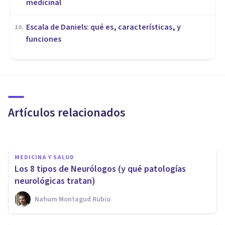
medicinal
Escala de Daniels: qué es, características, y
10
.
funciones
MEDICINA Y SALUD
Síndrome de Zellweger:
causas, síntomas y tratamiento
Artículos relacionados
Alex Figueroba
MEDICINA Y SALUD
Los 8 tipos de Neurólogos (y qué patologías
neurológicas tratan)
Nahum Montagud Rubio
MEDICINA Y SALUD