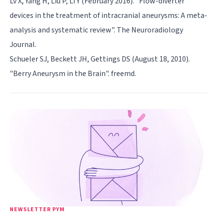
Lv X, Yang H, Liu P, Li Y (February 2016). "Flow-diverter
devices in the treatment of intracranial aneurysms: A meta-
analysis and systematic review". The Neuroradiology
Journal.
Schueler SJ, Beckett JH, Gettings DS (August 18, 2010).
"Berry Aneurysm in the Brain". freemd.
NEWSLETTER PYM