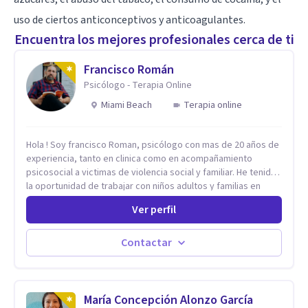
uso de ciertos anticonceptivos y anticoagulantes.
Encuentra los mejores profesionales cerca de ti
Francisco Román
Psicólogo - Terapia Online
Miami Beach
Terapia online
Hola ! Soy francisco Roman, psicólogo con mas de 20 años de
experiencia, tanto en clinica como en acompañamiento
psicosocial a victimas de violencia social y familiar. He tenido
la oportunidad de trabajar con niños adultos y familias en
todos los espacios y esto me ha dado un una variedad de
Ver perfil
aprendizajes que ahora pongo a tu disposicion. En la
actualidad puedo atenderte de manera presencial y/o virtual,
de lunes a sabado. el costo de cada sesión lo acordamos en
Contactar
el primer contacto
María Concepción Alonzo García