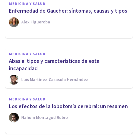
MEDICINA Y SALUD
Enfermedad de Fahr: qué es,
Enfermedad de Gaucher: síntomas, causas y tipos
causas y síntomas principales
Alex Figueroba
Arturo Torres
MEDICINA Y SALUD
Abasia: tipos y características de esta
incapacidad
Luis Martínez-Casasola Hernández
MEDICINA Y SALUD
Los efectos de la lobotomía cerebral: un resumen
Nahum Montagud Rubio