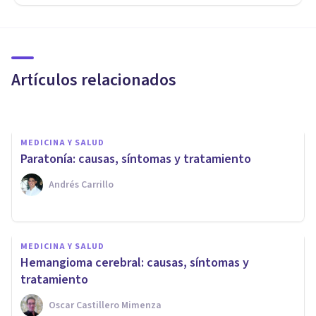
Ceguera (discapacidad visual):
qué es, tipos, causas y
tratamiento
Artículos relacionados
Arturo Torres
MEDICINA Y SALUD
Paratonía: causas, síntomas y tratamiento
Andrés Carrillo
MEDICINA Y SALUD
MEDICINA Y SALUD
Enfermedad de Gaucher:
Hemangioma cerebral: causas, síntomas y
síntomas, causas y tipos
tratamiento
Oscar Castillero Mimenza
Alex Figueroba