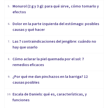
Monurol (2 g y 3 g): para qué sirve, cómo tomarlo y
5
.
efectos
Dolor en la parte izquierda del estómago: posibles
6
.
causas y qué hacer
Las 7 contraindicaciones del jengibre: cuándo no
7
.
hay que usarlo
Cómo aclarar la piel quemada por el sol: 7
8
.
remedios eficaces
¿Por qué me dan pinchazos en la barriga? 12
9
.
causas posibles
Escala de Daniels: qué es, características, y
10
.
funciones
MEDICINA Y SALUD