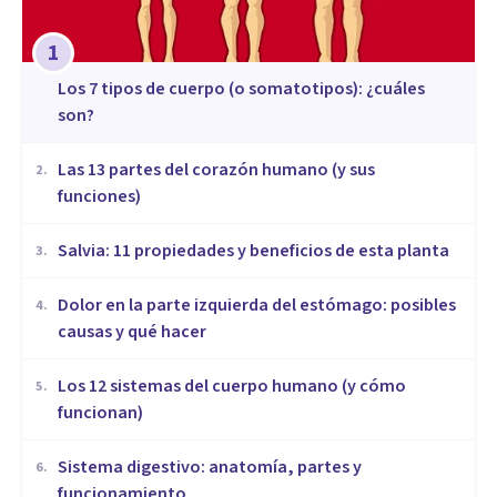
1
​Los 7 tipos de cuerpo (o somatotipos): ¿cuáles
son?
Las 13 partes del corazón humano (y sus
2
.
funciones)
Salvia: 11 propiedades y beneficios de esta planta
3
.
Dolor en la parte izquierda del estómago: posibles
4
.
causas y qué hacer
Los 12 sistemas del cuerpo humano (y cómo
5
.
funcionan)
Sistema digestivo: anatomía, partes y
6
.
funcionamiento