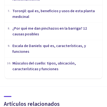
Toronjil: qué es, beneficios y usos de esta planta
7
.
medicinal
¿Por qué me dan pinchazos en la barriga? 12
8
.
causas posibles
Escala de Daniels: qué es, características, y
9
.
funciones
Músculos del cuello: tipos, ubicación,
10
.
características y funciones
MEDITACIÓN Y MINDFULNESS
Mindfulness: 8 beneficios de la
atención plena
Artículos relacionados