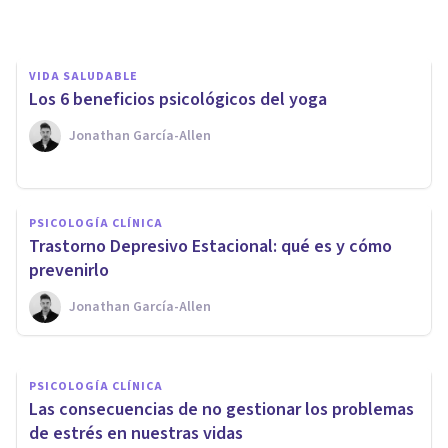
Jonathan García-Allen
VIDA SALUDABLE
Los 6 beneficios psicológicos del yoga
Jonathan García-Allen
PSICOLOGÍA CLÍNICA
¿Cómo pasar la cuarentena? 6
PSICOLOGÍA CLÍNICA
aspectos psicológicos a tener
​Trastorno Depresivo Estacional: qué es y cómo
en cuenta
prevenirlo
Jonathan García-Allen
Psicólogos Majadahonda
PSICOLOGÍA CLÍNICA
Las consecuencias de no gestionar los problemas
de estrés en nuestras vidas