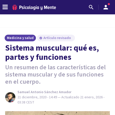
Medicina y salud
Artículo revisado
Sistema muscular: qué es,
partes y funciones
Un resumen de las características del
sistema muscular y de sus funciones
en el cuerpo.
Samuel Antonio Sánchez Amador
21 diciembre, 2020 - 14:49
— Actualizado
21 enero, 2026 -
03:38
CEST