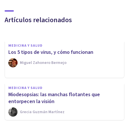
Las 4 fases de la mitosis: así se
duplica la célula
Artículos relacionados
Miguel Zahonero Bermejo
MEDICINA Y SALUD
Los 5 tipos de virus, y cómo funcionan
Miguel Zahonero Bermejo
MEDICINA Y SALUD
MEDICINA Y SALUD
¿Por qué no me baja la regla?
Miodesopsias: las manchas flotantes que
Los 15 motivos principales
entorpecen la visión
Grecia Guzmán Martínez
Oscar Castillero Mimenza