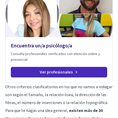
personal concreta. En especial mi ámbito de trabajo es la
disfunción eréctil, la eyaculación precoz y la falta de deseo
tanto en mujeres como en hombres. La sexualidad es de
enorme importancia tanto para el bienestar físico y mental
como a nivel personal para una buena autoestima y una
relación saludable de pareja.
Encuentra un/a psicólogo/a
Consulta profesionales verificados con atención online y
presencial.
Ver profesionales
Otros criterios clasificatorios en los que no vamos a indagar
son según el tamaño, la relación ósea, la dirección de las
fibras, el número de inserciones o la relación topográfica.
Para que te hagas una idea general,
existen más de 30