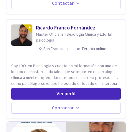
Contactar
Ricardo Franco Fernández
Master Oficial en Sexología Clínica y Ldo. En
psicología
San Francisco
Terapia online
Soy LDO. en Psicología y cuento en mi formación con uno de
los pocos masteres oficiales que se imparten en sexología
clínica a nivel europeo, durante toda mi carrera profesional
como psicólogo-sexólogo he estado enfocado en la terapia
sexual desde una perspectiva multidisciplinar BIO-PSICO-
Ver perfil
SOCIAL ya que aunque las bases de mi trabajo son
psicológicas, si no se tienen en consideración otros factores
la terapia puede no funcionar al tener una visión demasiado
Contactar
simplista, excluyendo de antemano otros factores que
pueden influir. Mi intención es ayudar para conseguir una
mejora global de tu sexualidad, considerando cada caso
como algo particular e intentando adaptarme a tu situación