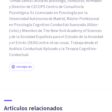
Tomás Santa Cecilia es psicólogo, consultor, formador
y Director de CECOPS Centro de Consultoría
Psicológica. Es Licenciado en Psicología por la
Universidad Autónoma de Madrid, Máster Profesional
en Psicología Cognitivo Conductial Avanzada (Albor-
Cohs) y Miembro de The New York Academy of Sciences
y de la Sociedad Española para el Estudio de la Ansiedad
y el Estrés (SEAS) entre otras cosas. Trabaja desde el
Análisis Conductual Aplicado y la Terapia Cognitivo-
Conductual.
cecops.es
PSICOLOGÍA SOCIAL Y RELACIONES PERSONALES
5 formas de resolver un
conflicto con eficacia
Artículos relacionados