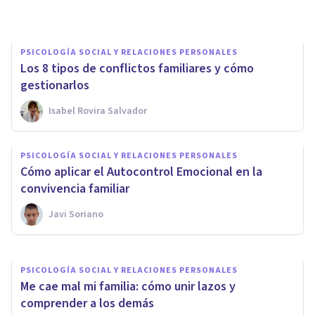
Grecia Guzmán Martínez
PSICOLOGÍA SOCIAL Y RELACIONES PERSONALES
Los 8 tipos de conflictos familiares y cómo
gestionarlos
Isabel Rovira Salvador
PSICOLOGÍA SOCIAL Y RELACIONES PERSONALES
PSICOLOGÍA SOCIAL Y RELACIONES PERSONALES
¿Cómo lidiar con una familia
Cómo aplicar el Autocontrol Emocional en la
tóxica?
convivencia familiar
Javi Soriano
Leticia Martínez Val
PSICOLOGÍA SOCIAL Y RELACIONES PERSONALES
Me cae mal mi familia: cómo unir lazos y
comprender a los demás