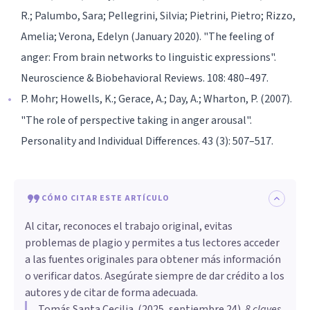
R.; Palumbo, Sara; Pellegrini, Silvia; Pietrini, Pietro; Rizzo,
Amelia; Verona, Edelyn (January 2020). "The feeling of
anger: From brain networks to linguistic expressions".
Neuroscience & Biobehavioral Reviews. 108: 480–497.
P. Mohr; Howells, K.; Gerace, A.; Day, A.; Wharton, P. (2007).
"The role of perspective taking in anger arousal".
Personality and Individual Differences. 43 (3): 507–517.
CÓMO CITAR ESTE ARTÍCULO
Al citar, reconoces el trabajo original, evitas
problemas de plagio y permites a tus lectores acceder
a las fuentes originales para obtener más información
o verificar datos. Asegúrate siempre de dar crédito a los
autores y de citar de forma adecuada.
Tomás Santa Cecilia
. (
2025, septiembre 24
).
8 claves