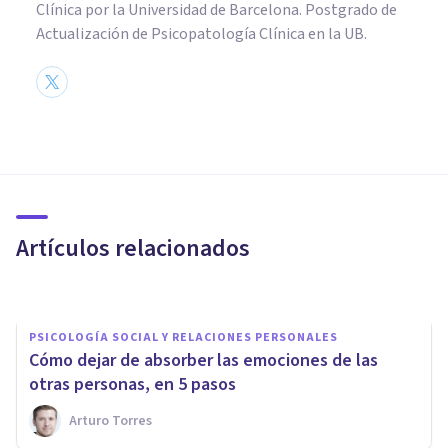
Clínica por la Universidad de Barcelona. Postgrado de
Actualización de Psicopatología Clínica en la UB.
PSICOLOGÍA SOCIAL Y RELACIONES PERSONALES
Los 4 tipos de empatía (y sus
características)
Artículos relacionados
Joaquín Mateu-Mollá
PSICOLOGÍA SOCIAL Y RELACIONES PERSONALES
Cómo dejar de absorber las emociones de las
otras personas, en 5 pasos
Arturo Torres