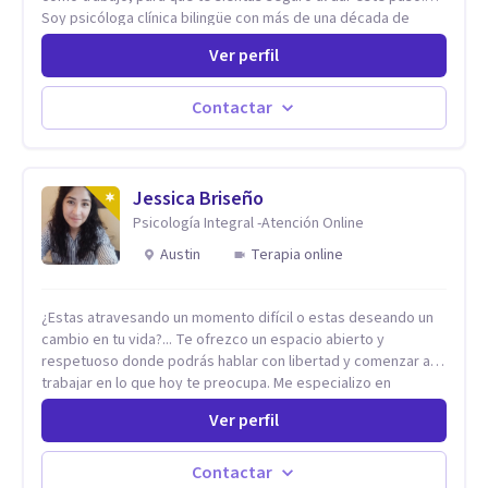
Soy psicóloga clínica bilingüe con más de una década de
experiencia. He dictado conferencias, escrito artículos y
Ver perfil
ejercido como profesora universitaria. Un dato curioso: he
vivido en varios países y conozco de primera mano lo que
significa ser migrante, adaptarse a los cambios y empezar de
Contactar
nuevo.
Jessica Briseño
Psicología Integral -Atención Online
Austin
Terapia online
¿Estas atravesando un momento difícil o estas deseando un
cambio en tu vida?... Te ofrezco un espacio abierto y
respetuoso donde podrás hablar con libertad y comenzar a
trabajar en lo que hoy te preocupa. Me especializo en
Trastornos de Ansiedad y a lo largo de mi experiencia
Ver perfil
profesional he acompañado a muchas Familias y Parejas con
distintas problemáticas como el manejo del estrés,
Autoestima, Gestión de la Ira, Depresión, Retos en la Crianza,
Contactar