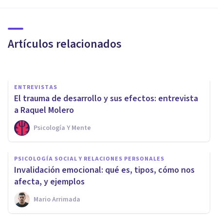
relacionarme con la gente?
Causas, y qué hacer
Artículos relacionados
Andrés Carrillo
ENTREVISTAS
El trauma de desarrollo y sus efectos: entrevista
a Raquel Molero
Psicología Y Mente
DROGAS Y ADICCIONES
PSICOLOGÍA SOCIAL Y RELACIONES PERSONALES
¿Cuál es el significado
Invalidación emocional: qué es, tipos, cómo nos
emocional de las adicciones?
afecta, y ejemplos
Mario Arrimada
Ester Fernández