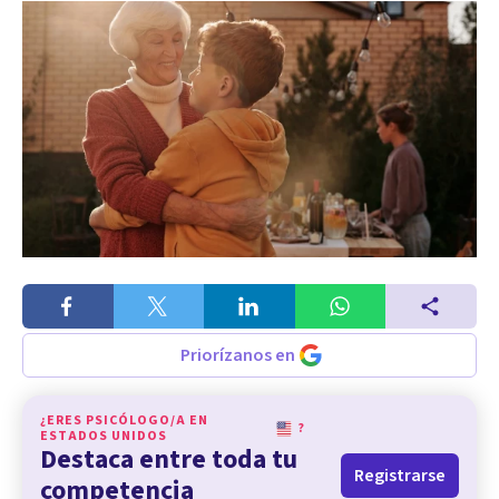
Priorízanos en
¿ERES PSICÓLOGO/A EN
?
ESTADOS UNIDOS
Destaca entre toda tu
Registrarse
competencia