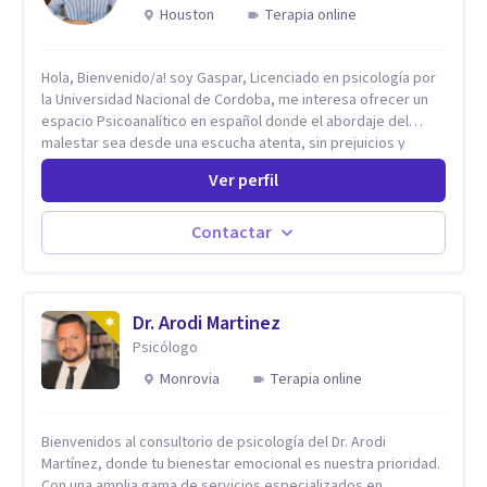
Houston
Terapia online
Hola, Bienvenido/a! soy Gaspar, Licenciado en psicología por
la Universidad Nacional de Cordoba, me interesa ofrecer un
espacio Psicoanalítico en español donde el abordaje del
malestar sea desde una escucha atenta, sin prejuicios y
rescatando lo singular de cada caso, sin caer en etiquetas.
Ver perfil
Considero que todas las personas en algún momento pueden
sufrir y cada una por cuestiones particulares, es en mi
espacio donde se le dará un lugar a esas cuestiones
Contactar
singulares de cada uno, para luego generar cambios. Soy una
persona en constante formación, actualmente curso
seminarios, una especialización en psicoanálisis y también
investigo. Siempre en la búsqueda de ser un mejor
Dr. Arodi Martinez
profesional.
Psicólogo
Monrovia
Terapia online
Bienvenidos al consultorio de psicología del Dr. Arodi
Martínez, donde tu bienestar emocional es nuestra prioridad.
Con una amplia gama de servicios especializados en